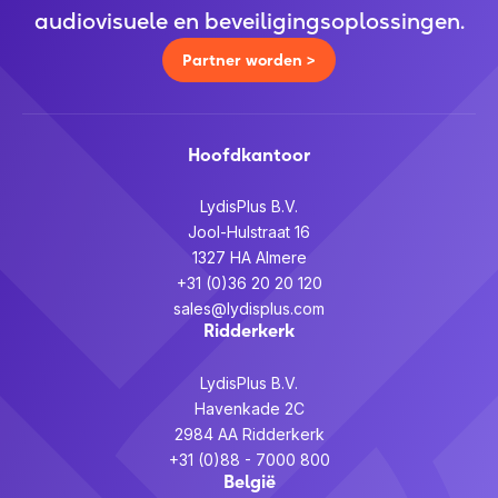
audiovisuele en beveiligingsoplossingen.
Partner worden >
Hoofdkantoor
LydisPlus B.V.
Jool-Hulstraat 16
1327 HA Almere
+31 (0)36 20 20 120
sales@lydisplus.com
Ridderkerk
LydisPlus B.V.
Havenkade 2C
2984 AA Ridderkerk
+31 (0)88 - 7000 800
België