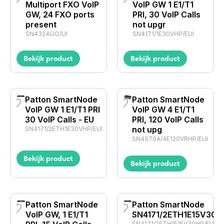
Multiport FXO VoIP
VoIP GW 1 E1/T1
GW, 24 FXO ports
PRI, 30 VoIP Calls
present
not upgr
SN4324/JO/UI
SN4171/1E30VHP/EUI
Bekijk product
Bekijk product
Patton SmartNode
Patton SmartNode
VoIP GW 1 E1/T1 PRI
VoIP GW 4 E1/T1
30 VoIP Calls - EU
PRI, 120 VoIP Calls
not upg
SN4171/2ETH1E30VHP/EUI
SN4970A/4E120VRHP/EUI
Bekijk product
Bekijk product
Patton SmartNode
Patton SmartNode
VoIP GW, 1 E1/T1
SN4171/2ETH1E15V30HP
SN4171/2ETH1E15V30HP/EUI