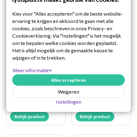
Patton Cloud
Patton Cloud
Based Lic. QSIG
Based Lic.
seamless
CBFL-QSIG
Kies voor "Alles accepteren" om de beste website-
outbound SIP call
ervaring te krijgen en akkoord te gaan met alle
hunting
cookies, zoals beschreven in onze Privacy- en
CBFL-SIP-FAILOVER
Cookieverklaring. Via "Instellingen" is het mogelijk
Bekijk product
om te bepalen welke cookies worden geplaatst.
Bekijk product
Het is altijd mogelijk om de gemaakte keuze te
wijzigen of in te trekken.
Meer informatie
Patton Cloud
Patton Cloud
Based Lic.
Service Plan,
Alles accepteren
seamless
single
outbound SIP call
organization, 12
Weigeren
hunting r
months,
Instellingen
CBFL-REG
CSP-C2E/STD-DEVICE
Bekijk product
Bekijk product