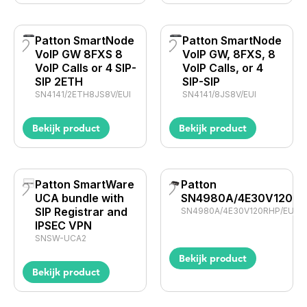
Patton SmartNode
Patton SmartNode
VoIP GW 8FXS 8
VoIP GW, 8FXS, 8
VoIP Calls or 4 SIP-
VoIP Calls, or 4
SIP 2ETH
SIP-SIP
SN4141/2ETH8JS8V/EUI
SN4141/8JS8V/EUI
Bekijk product
Bekijk product
Patton SmartWare
Patton
UCA bundle with
SN4980A/4E30V120RH
SIP Registrar and
SN4980A/4E30V120RHP/EUI
IPSEC VPN
SNSW-UCA2
Bekijk product
Bekijk product