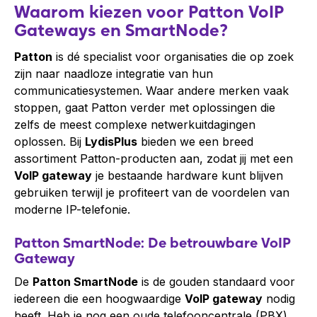
Waarom kiezen voor Patton VoIP
Gateways en SmartNode?
Patton
is dé specialist voor organisaties die op zoek
zijn naar naadloze integratie van hun
communicatiesystemen. Waar andere merken vaak
stoppen, gaat Patton verder met oplossingen die
zelfs de meest complexe netwerkuitdagingen
oplossen. Bij
LydisPlus
bieden we een breed
assortiment Patton-producten aan, zodat jij met een
VoIP gateway
je bestaande hardware kunt blijven
gebruiken terwijl je profiteert van de voordelen van
moderne IP-telefonie.
Patton SmartNode: De betrouwbare VoIP
Gateway
De
Patton SmartNode
is de gouden standaard voor
iedereen die een hoogwaardige
VoIP gateway
nodig
heeft. Heb je nog een oude telefooncentrale (PBX)