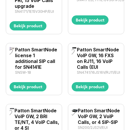
PRI, 15 VoIP Calls
upgrade
SN4171/1E15V30HP/EUI
Bekijk product
Bekijk product
Patton SmartNode
Patton SmartNode
license 1
VoIP GW, 16 FXS
additional SIP call
on RJ11, 16 VoIP
for SN4141E
Calls (EUI
SNSW-1B
SN4741/16JS16V/RJ11/EUI
Bekijk product
Bekijk product
Patton SmartNode
Patton SmartNode
VoIP GW, 2 BRI
VoIP GW, 2 VoIP
TE/NT, 4 VoIP Calls,
Calls, or 4 SIP-SIP
or 4 SI
SN200/2JS2V/EUI