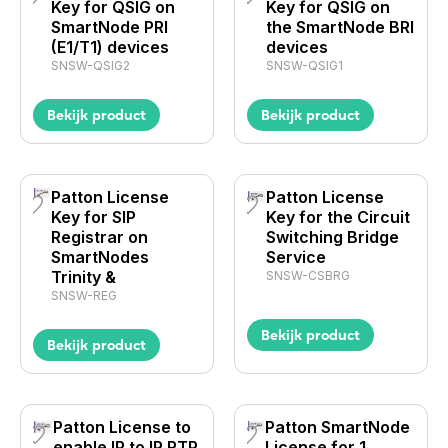
Key for QSIG on
Key for QSIG on
SmartNode PRI
the SmartNode BRI
(E1/T1) devices
devices
SNSW-QSIG2
SNSW-QSIG1
Bekijk product
Bekijk product
Patton License
Patton License
Key for SIP
Key for the Circuit
Registrar on
Switching Bridge
SmartNodes
Service
Trinity &
SNSW-CSBRG
SNSW-REG
Bekijk product
Bekijk product
Patton License to
Patton SmartNode
enable IP to IP RTP
License for 1