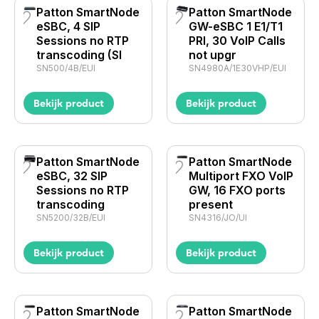
Patton SmartNode
Patton SmartNode
eSBC, 4 SIP
GW-eSBC 1 E1/T1
Sessions no RTP
PRI, 30 VoIP Calls
transcoding (SI
not upgr
SN500/4B/EUI
SN4980A/1E30VHP/EUI
Bekijk product
Bekijk product
Patton SmartNode
Patton SmartNode
eSBC, 32 SIP
Multiport FXO VoIP
Sessions no RTP
GW, 16 FXO ports
transcoding
present
SN5200/32B/EUI
SN4316/JO/UI
Bekijk product
Bekijk product
Patton SmartNode
Patton SmartNode