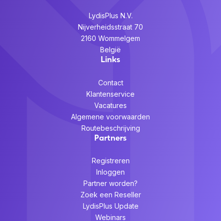
LydisPlus N.V.
Nijverheidsstraat 70
2160 Wommelgem
België
Links
Contact
Klantenservice
Vacatures
Algemene voorwaarden
Routebeschrijving
Partners
Registreren
Inloggen
Partner worden?
Zoek een Reseller
LydisPlus Update
Webinars