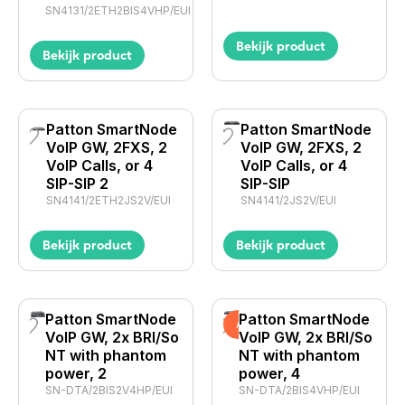
SN4131/2ETH2BIS4VHP/EUI
Bekijk product
Bekijk product
Patton SmartNode
Patton SmartNode
VoIP GW, 2FXS, 2
VoIP GW, 2FXS, 2
VoIP Calls, or 4
VoIP Calls, or 4
SIP-SIP 2
SIP-SIP
SN4141/2ETH2JS2V/EUI
SN4141/2JS2V/EUI
Bekijk product
Bekijk product
Patton SmartNode
Patton SmartNode
Actie
VoIP GW, 2x BRI/So
VoIP GW, 2x BRI/So
NT with phantom
NT with phantom
power, 2
power, 4
SN-DTA/2BIS2V4HP/EUI
SN-DTA/2BIS4VHP/EUI