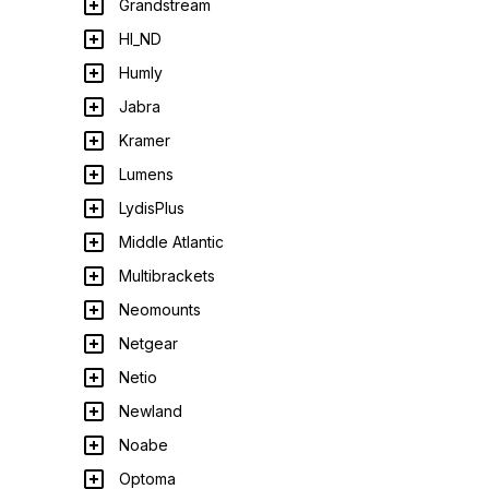
Grandstream
HI_ND
Humly
Jabra
Kramer
Lumens
LydisPlus
Middle Atlantic
Multibrackets
Neomounts
Netgear
Netio
Newland
Noabe
Optoma