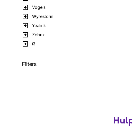
Vogels
Wyrestorm
Yealink
Zebrix
i3
Filters
Hul