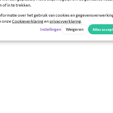
n of in te trekken.
nformatie over het gebruik van cookies en gegevensverwerking 
in onze
Cookieverklaring
en
privacyverklaring
.
Instellingen
Weigeren
Alles accep