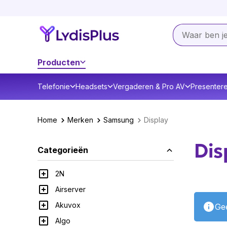
Producten
Telefonie
Headsets
Vergaderen & Pro AV
Presenter
Home
Merken
Samsung
Display
Dis
Categorieën
2N
Airserver
Akuvox
Gee
Algo