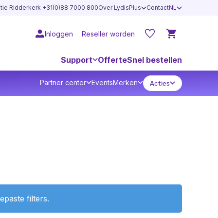
atie Ridderkerk +31(0)88 7000 800
Over LydisPlus
Contact
NL
Inloggen
Reseller worden
Support
Offerte
Snel bestellen
Partner center
Events
Merken
Acties
aste filters.