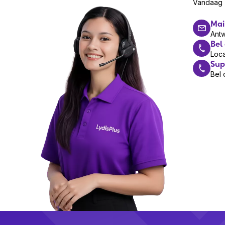
Vandaag z
Mai
Ant
Bel
Loca
Sup
Bel 