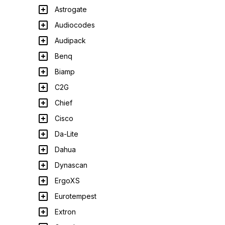
Astrogate
Audiocodes
Audipack
Benq
Biamp
C2G
Chief
Cisco
Da-Lite
Dahua
Dynascan
ErgoXS
Eurotempest
Extron