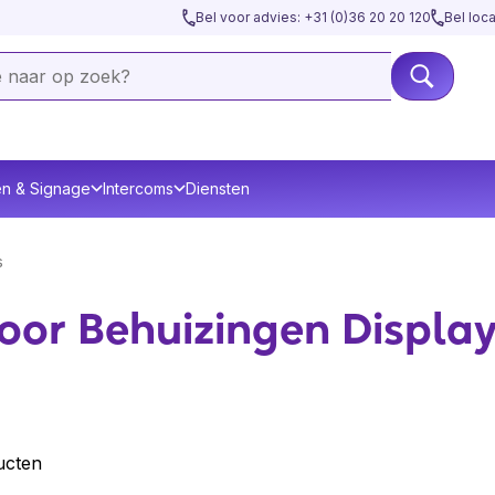
Bel voor advies: +31 (0)36 20 20 120
Bel loc
en & Signage
Intercoms
Diensten
s
oor Behuizingen Displa
ucten