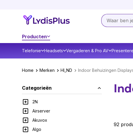
Producten
Telefonie
Headsets
Vergaderen & Pro AV
Presenter
Home
Merken
HI_ND
Indoor Behuizingen Display
Ind
Categorieën
2N
Airserver
Akuvox
92 prod
Algo