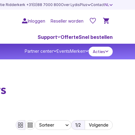
atie Ridderkerk +31(0)88 7000 800
Over LydisPlus
Contact
NL
Inloggen
Reseller worden
Support
Offerte
Snel bestellen
Partner center
Events
Merken
Acties
ys
1
/2
Volgende