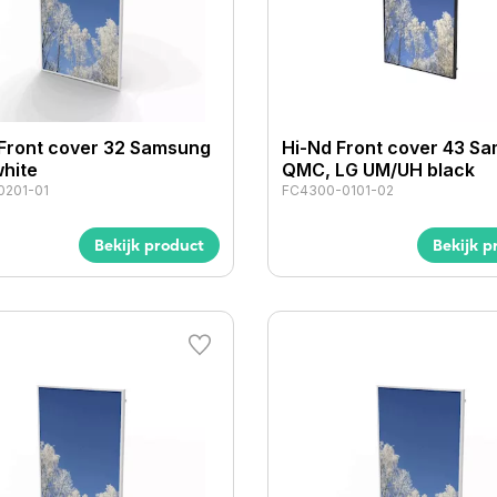
Front cover 32 Samsung
Hi-Nd Front cover 43 S
hite
QMC, LG UM/UH black
0201-01
FC4300-0101-02
Bekijk product
Bekijk p