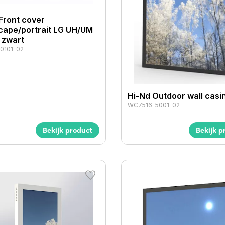
Front cover
cape/portrait LG UH/UM
- zwart
0101-02
Hi-Nd Outdoor wall casi
WC7516-5001-02
Bekijk product
Bekijk p