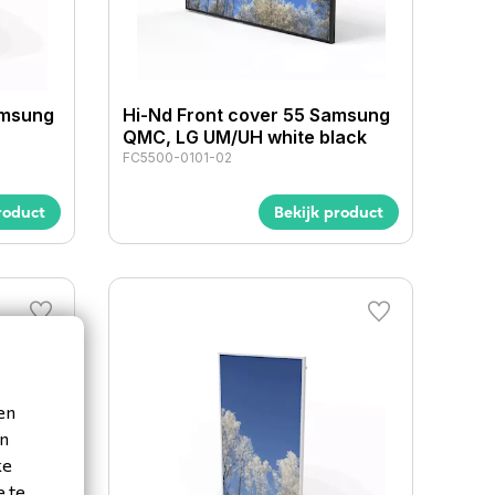
amsung
Hi-Nd Front cover 55 Samsung
QMC, LG UM/UH white black
FC5500-0101-02
roduct
Bekijk product
en
en
ke
e te