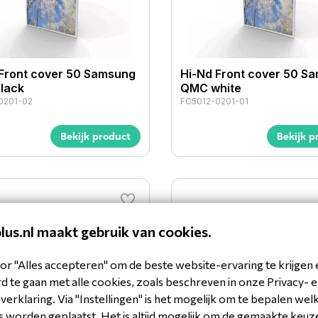
 Front cover 50 Samsung
Hi-Nd Front cover 50 S
lack
QMC white
0201-02
FC5012-0201-01
Bekijk product
Bekijk p
plus.nl maakt gebruik van cookies.
or "Alles accepteren" om de beste website-ervaring te krijgen 
 te gaan met alle cookies, zoals beschreven in onze Privacy- 
erklaring. Via "Instellingen" is het mogelijk om te bepalen wel
 worden geplaatst. Het is altijd mogelijk om de gemaakte keuz