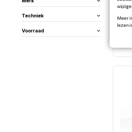
Merk
wijzige
Techniek
Meer i
Hi-Nd 
lezen 
QMC, 
Voorraad
FC5500-