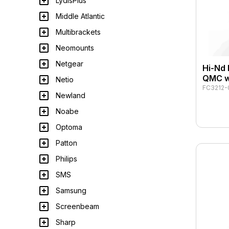
LydisPlus
Middle Atlantic
Multibrackets
Neomounts
Netgear
Hi-Nd 
QMC w
Netio
FC3212-
Newland
Noabe
Optoma
Patton
Philips
SMS
Samsung
Screenbeam
Sharp