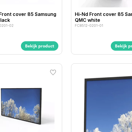
 Front cover 85 Samsung
Hi-Nd Front cover 85 S
lack
QMC white
0201-02
FC8512-0201-01
Bekijk product
Bekijk p