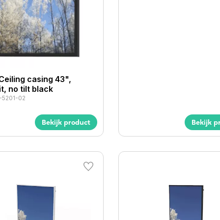
Ceiling casing 43",
t, no tilt black
5201-02
Bekijk product
Bekijk p