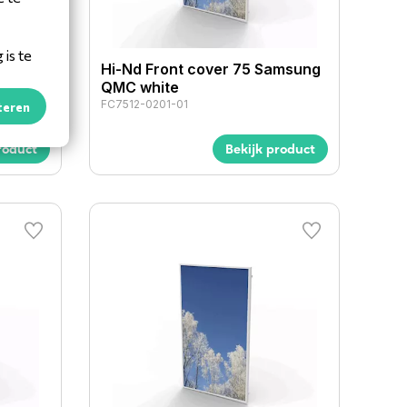
is te
amsung
Hi-Nd Front cover 75 Samsung
QMC white
FC7512-0201-01
teren
roduct
Bekijk product