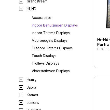
Grandstream
HI_ND
Accessoires
Indoor Behuizingen Displays
Indoor Totems Displays
Hi-Nd 
Muurbeugels Displays
Portrai
Outdoor Totems Displays
CC4300-
Touch Displays
Trolleys Displays
Vloerstatieven Displays
Humly
Jabra
Kramer
Lumens