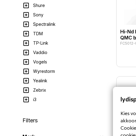
Shure
Sony
Spectralink
Hi-Nd
TDM
QMC b
TP-Link
FC5012-
Vaddio
Vogels
Wyrestorm
Yealink
Zebrix
lydis
i3
Kies vo
Filters
akkoord
Cookiev
cookies