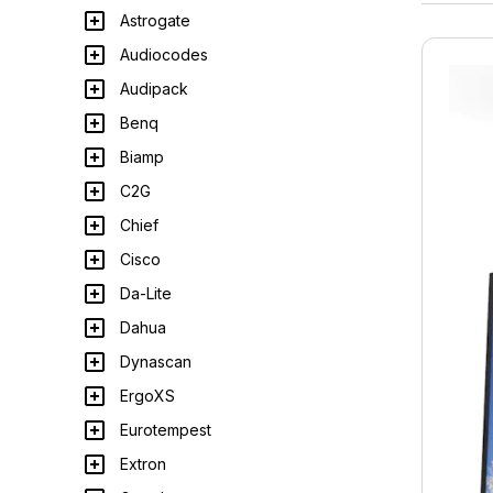
Astrogate
Audiocodes
Audipack
Benq
Biamp
C2G
Chief
Cisco
Da-Lite
Dahua
Dynascan
ErgoXS
Eurotempest
Extron