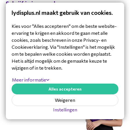
Schrijf je in voor de
nieuwsbrief
lydisplus.nl maakt gebruik van cookies.
Blijf op de hoogte van ons laatste
Kies voor "Alles accepteren" om de beste website-
nieuws.
ervaring te krijgen en akkoord te gaan met alle
cookies, zoals beschreven in onze Privacy- en
Cookieverklaring. Via "Instellingen" is het mogelijk
om te bepalen welke cookies worden geplaatst.
Het is altijd mogelijk om de gemaakte keuze te
wijzigen of in te trekken.
Meer informatie
Alles accepteren
30 jaar ervaring in de branche
Toegewijd Nederlands service- en
Weigeren
ondersteuningsteam
Instellingen
Specialistische distributeur