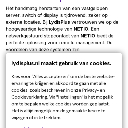
Het handmatig herstarten van een vastgelopen
server, switch of display is tijdrovend, zeker op
externe locaties. Bij
LydisPlus
vertrouwen we op de
hoogwaardige technologie van
NETIO
. Een
netwerkgestuurd stopcontact van
NETIO
biedt de
perfecte oplossing voor remote management. De
voordelen van deze systemen zijn:
Remote Reboot via Cloud of LAN:
Bespaar op dure
lydisplus.nl maakt gebruik van cookies.
servicebezoeken door apparatuur op afstand te
herstarten via de beveiligde interface van
NETIO
.
Kies voor "Alles accepteren" om de beste website-
Nauwkeurige Energiemeting:
Krijg realtime inzicht in
ervaring te krijgen en akkoord te gaan met alle
het stroomverbruik per poort en optimaliseer de
cookies, zoals beschreven in onze Privacy- en
energie-efficiëntie van je volledige installatie.
Cookieverklaring. Via "Instellingen" is het mogelijk
Open API voor Integratie:
De producten van
NETIO
om te bepalen welke cookies worden geplaatst.
ondersteunen diverse protocollen (zoals MQTT,
Het is altijd mogelijk om de gemaakte keuze te
SNMP en JSON), waardoor ze naadloos integreren
wijzigen of in te trekken.
met bestaande gebouwbeheersystemen en Pro-AV
controllers.