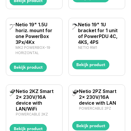
Bekijk product
Netio 19" 1.5U
Netio 19" 1U
horiz. mount for
bracket for 1 unit
one PowerBox
of PowerPDU 4C,
3Px/4Kx
4KS, 4PS
MK2 POWERBOX-19
NETIO RM1
HORIZONTAL
Bekijk product
Bekijk product
Netio 2KZ Smart
Netio 2PZ Smart
2x 230V/16A
2x 230V/16A
device with
device with LAN
LAN/WiFi
POWERCABLE 2PZ
POWERCABLE 2KZ
Bekijk product
Bekijk product