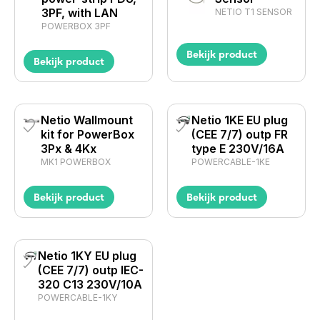
3PF, with LAN
NETIO T1 SENSOR
POWERBOX 3PF
Bekijk product
Bekijk product
Netio Wallmount
Netio 1KE EU plug
kit for PowerBox
(CEE 7/7) outp FR
3Px & 4Kx
type E 230V/16A
MK1 POWERBOX
POWERCABLE-1KE
Bekijk product
Bekijk product
Netio 1KY EU plug
(CEE 7/7) outp IEC-
320 C13 230V/10A
POWERCABLE-1KY