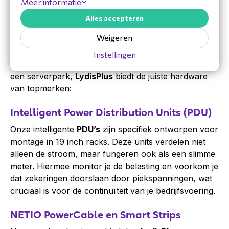
Meer informatie
Professionele PDU-oplossingen bij
Alles accepteren
LydisPlus
Weigeren
Of je nu een compacte oplossing zoekt voor een
Instellingen
huddle room of een uitgebreide stroomverdeling voor
een serverpark,
LydisPlus
biedt de juiste hardware
van topmerken:
Intelligent Power Distribution Units (PDU)
Onze intelligente
PDU’s
zijn specifiek ontworpen voor
montage in 19 inch racks. Deze units verdelen niet
alleen de stroom, maar fungeren ook als een slimme
meter. Hiermee monitor je de belasting en voorkom je
dat zekeringen doorslaan door piekspanningen, wat
cruciaal is voor de continuïteit van je bedrijfsvoering.
NETIO PowerCable en Smart Strips