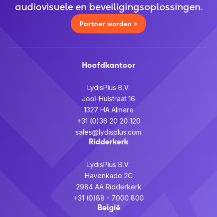
audiovisuele en beveiligingsoplossingen.
Partner worden >
Hoofdkantoor
LydisPlus B.V.
Jool-Hulstraat 16
1327 HA Almere
+31 (0)36 20 20 120
sales@lydisplus.com
Ridderkerk
LydisPlus B.V.
Havenkade 2C
2984 AA Ridderkerk
+31 (0)88 - 7000 800
België