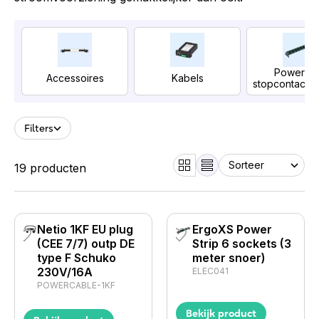
PowerB
Accessoires
Kabels
stopcon­tact­b
Filters
19 producten
Netio 1KF EU plug
ErgoXS Power
(CEE 7/7) outp DE
Strip 6 sockets (3
type F Schuko
meter snoer)
230V/16A
ELEC041
POWERCABLE-1KF
Bekijk product