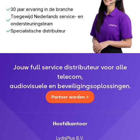
30 jaar ervaring in de branche
Toegewijd Nederlands service- en
ondersteuningsteam
Specialistische distributeur
Jouw full service distributeur voor alle
telecom,
audiovisuele en beveiligingsoplossingen.
Partner worden >
Hoofdkantoor
LydisPlus B.V.