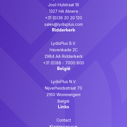
Jool-Hulstraat 16
1327 HA Almere
+31 (0)36 20 20 120
sales@lydisplus.com
Ridderkerk
LydisPlus B.V.
Havenkade 2C
2984 AA Ridderkerk
+31 (0)88 - 7000 800
België
LydisPlus N.V.
Nijverheidsstraat 70
2160 Wommelgem
België
Links
Contact
Klantenservice