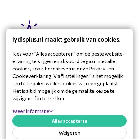
lydisplus.nl maakt gebruik van cookies.
Kies voor "Alles accepteren" om de beste website-
ervaring te krijgen en akkoord te gaan met alle
Alles geregeld
cookies, zoals beschreven in onze Privacy- en
We helpen je met een passende totaaloplossing,
Cookieverklaring. Via "Instellingen" is het mogelijk
zodat jij je kunt focussen op wat echt telt.
om te bepalen welke cookies worden geplaatst.
Het is altijd mogelijk om de gemaakte keuze te
wijzigen of in te trekken.
Meer informatie
Alles accepteren
Service-partner
Weigeren
We denken mee bij elke stap, van idee tot nazorg.