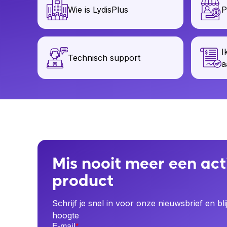
Wie is LydisPlus
P
I
Technisch support
a
Mis nooit meer een act
product
Schrijf je snel in voor onze nieuwsbrief en bli
hoogte