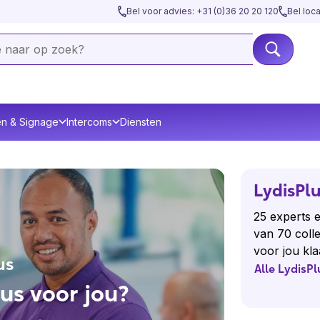
Bel voor advies: +31 (0)36 20 20 120
Bel loc
en & Signage
Intercoms
Diensten
LydisPl
25 experts 
van 70 colle
voor jou kl
us
Alle LydisP
us voor jou?