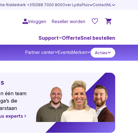
atie Ridderkerk +31(0)88 7000 800
Over LydisPlus
Contact
NL
Inloggen
Reseller worden
Support
Offerte
Snel bestellen
Partner center
Events
Merken
Acties
us
en één team
ga’s die
aarstaan
lus experts