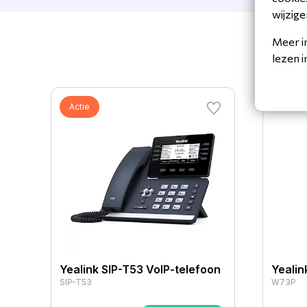
wijzige
Meer i
lezen 
Actie
Yealink SIP-T53 VoIP-telefoon
Yeali
SIP-T53
W73P