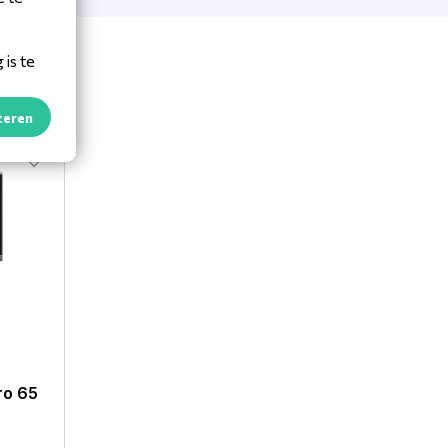
is te
teren
ro 65