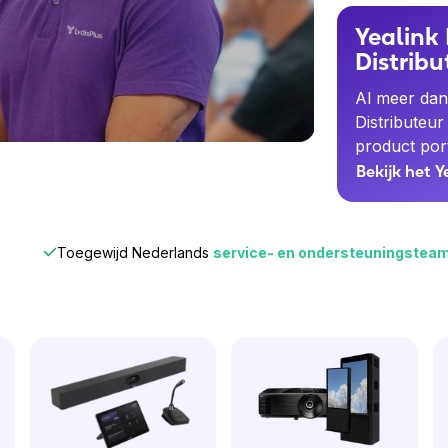
Yealink
Distribu
Al meer dan
Distributeur
product port
Bekijk het 
Toegewijd Nederlands
service- en ondersteuningstea