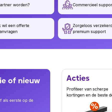
artner worden?
Commercieel suppor
k wil een offerte
Zorgeloos verzeker
anvragen
premium support
Acties
ie of nieuw
Profiteer van scherpe
kortingen en de beste d
jf als eerste op de