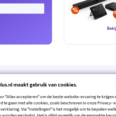
Beki
plus.nl maakt gebruik van cookies.
or "Alles accepteren" om de beste website-ervaring te krijgen 
rvice zit in ons DNA.
Lifecycle support van off
 te gaan met alle cookies, zoals beschreven in onze Privacy- 
implementatie.
erklaring. Via "Instellingen" is het mogelijk om te bepalen wel
 worden geplaatst. Het is altijd mogelijk om de gemaakte keuz