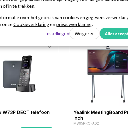
n of in te trekken.
nformatie over het gebruik van cookies en gegevensverwerking 
in onze
Cookieverklaring
en
privacyverklaring
.
Instellingen
Weigeren
Alles accep
nk W73P DECT telefoon
Yealink MeetingBoard P
inch
MB65PRO-A02