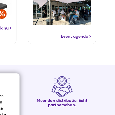
jk nu
Event agenda
en
erte tot
Meer dan distributie. Echt
en
partnerschap.
ke
e te