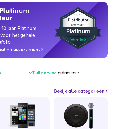
 Platinum
teur
 10 jaar Platinum
 voor het gehele
folio
Yealink assortiment
m
Full service
distributeur
Bekijk alle categorieën