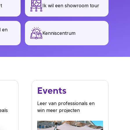
t
Ik wil een showroom tour
d en
Kenniscentrum
Events
Leer van professionals en
eals
win meer projecten