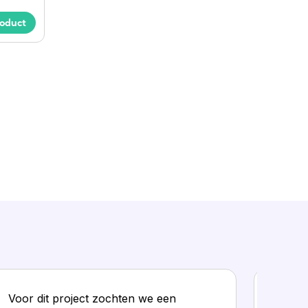
roduct
Voor dit project zochten we een
Dankz