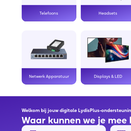
Telefoons
Headsets
Displays & LED
Netwerk Apparatuur
Welkom bij jouw digitale LydisPlus-ondersteuni
Waar kunnen we je mee 