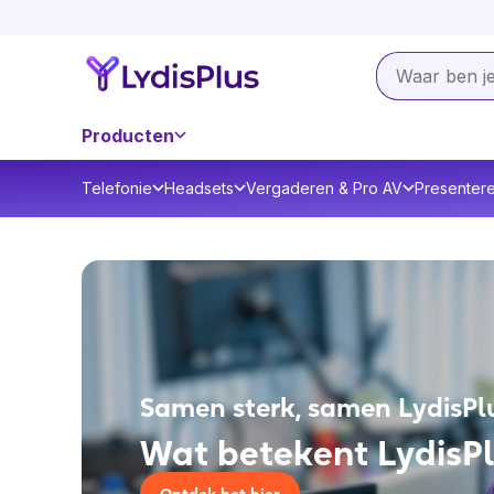
Producten
Telefonie
Headsets
Vergaderen & Pro AV
Presenter
Samen sterk, samen LydisPl
Wat betekent LydisPl