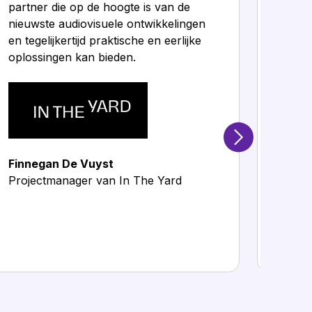
partner die op de hoogte is van de
Lydis
nieuwste audiovisuele ontwikkelingen
gebrui
en tegelijkertijd praktische en eerlijke
toeko
oplossingen kan bieden.
die pe
Max I
Finnegan De Vuyst
Projectmanager van In The Yard