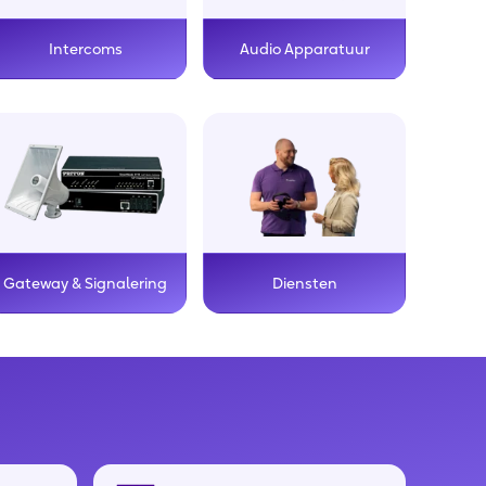
Intercoms
Audio Apparatuur
Gateway & Signalering
Diensten