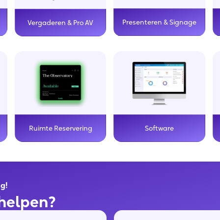
Presenteren & Signage
Vergaderen & Pro AV
Ruimte Reservering
Software
ng!
helpen?