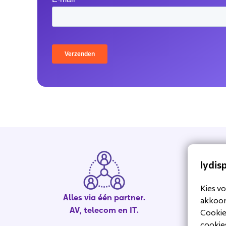
lydis
Kies vo
Alles via één partner.
Se
akkoord
AV, telecom en IT.
Cookiev
cookies