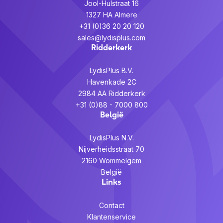
Jool-Hulstraat 16
1327 HA Almere
+31 (0)36 20 20 120
sales@lydisplus.com
Ridderkerk
LydisPlus B.V.
Havenkade 2C
2984 AA Ridderkerk
+31 (0)88 - 7000 800
België
LydisPlus N.V.
Nijverheidsstraat 70
2160 Wommelgem
België
Links
Contact
Klantenservice