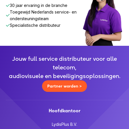
30 jaar ervaring in de branche
Toegewijd Nederlands service- en
ondersteuningsteam
Specialistische distributeur
Jouw full service distributeur voor alle
telecom,
audiovisuele en beveiligingsoplossingen.
Partner worden >
Hoofdkantoor
LydisPlus B.V.