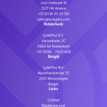
Jool-Hulstraat 16
1327 HA Almere
+31 (0)36 20 20 120
sales@lydisplus.com
Ridderkerk
LydisPlus B.V.
Havenkade 2C
2984 AA Ridderkerk
+31 (0)88 - 7000 800
België
LydisPlus N.V.
Nijverheidsstraat 70
2160 Wommelgem
België
Links
Contact
Klantenservice