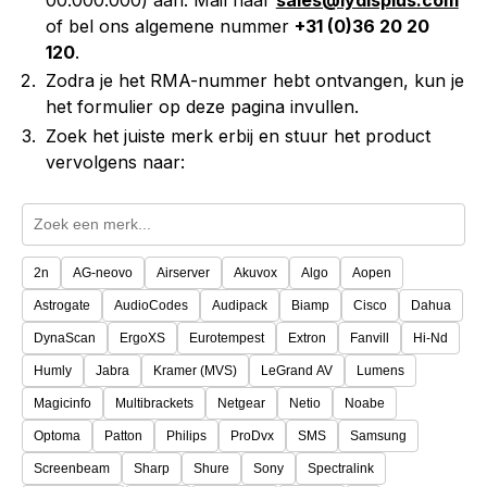
of bel ons algemene nummer
+31 (0)36 20 20
120
.
Zodra je het RMA-nummer hebt ontvangen, kun je
het formulier op deze pagina invullen.
Zoek het juiste merk erbij en stuur het product
vervolgens naar:
2n
AG-neovo
Airserver
Akuvox
Algo
Aopen
Astrogate
AudioCodes
Audipack
Biamp
Cisco
Dahua
DynaScan
ErgoXS
Eurotempest
Extron
Fanvill
Hi-Nd
Humly
Jabra
Kramer (MVS)
LeGrand AV
Lumens
Magicinfo
Multibrackets
Netgear
Netio
Noabe
Optoma
Patton
Philips
ProDvx
SMS
Samsung
Screenbeam
Sharp
Shure
Sony
Spectralink