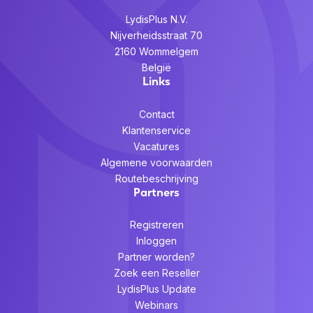
LydisPlus N.V.
Nijverheidsstraat 70
2160 Wommelgem
België
Links
Contact
Klantenservice
Vacatures
Algemene voorwaarden
Routebeschrijving
Partners
Registreren
Inloggen
Partner worden?
Zoek een Reseller
LydisPlus Update
Webinars