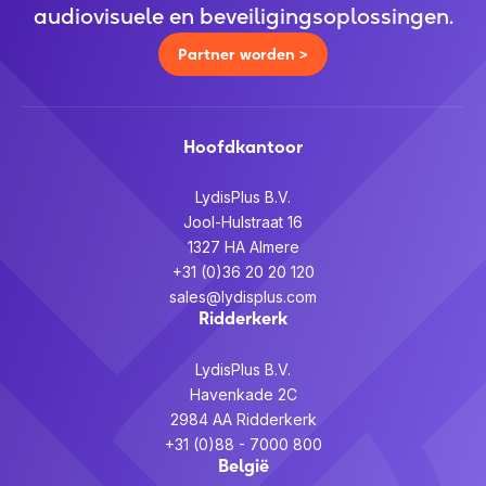
audiovisuele en beveiligingsoplossingen.
Partner worden >
Hoofdkantoor
LydisPlus B.V.
Jool-Hulstraat 16
1327 HA Almere
+31 (0)36 20 20 120
sales@lydisplus.com
Ridderkerk
LydisPlus B.V.
Havenkade 2C
2984 AA Ridderkerk
+31 (0)88 - 7000 800
België