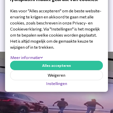
Kies voor "Alles accepteren" om de beste website-
Lange lifecycle en lage onderhoudskosten. Dahua's
ervaring te krijgen en akkoord te gaan met alle
producten zijn eschikt voor elke ruimte en ieder
cookies, zoals beschreven in onze Privacy- en
projectformaat.
Cookieverklaring. Via "Instellingen" is het mogelijk
om te bepalen welke cookies worden geplaatst.
Het is altijd mogelijk om de gemaakte keuze te
wijzigen of in te trekken.
Meer informatie
Alles accepteren
Weigeren
Instellingen