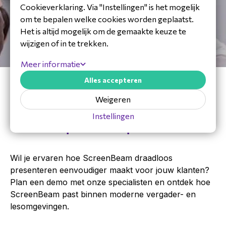
Cookieverklaring. Via "Instellingen" is het mogelijk
om te bepalen welke cookies worden geplaatst.
Het is altijd mogelijk om de gemaakte keuze te
wijzigen of in te trekken.
Meer informatie
Alles accepteren
Weigeren
Plan nu een gratis demo met een
Instellingen
van onze productexperts
Wil je ervaren hoe ScreenBeam draadloos
presenteren eenvoudiger maakt voor jouw klanten?
Plan een demo met onze specialisten en ontdek hoe
ScreenBeam past binnen moderne vergader- en
lesomgevingen.