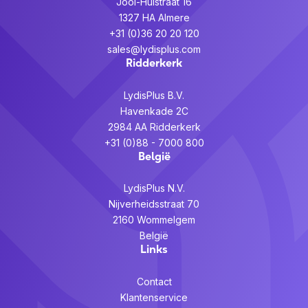
Jool-Hulstraat 16
1327 HA Almere
+31 (0)36 20 20 120
sales@lydisplus.com
Ridderkerk
LydisPlus B.V.
Havenkade 2C
2984 AA Ridderkerk
+31 (0)88 - 7000 800
België
LydisPlus N.V.
Nijverheidsstraat 70
2160 Wommelgem
België
Links
Contact
Klantenservice