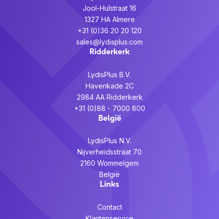
Jool-Hulstraat 16
1327 HA Almere
+31 (0)36 20 20 120
sales@lydisplus.com
Ridderkerk
LydisPlus B.V.
Havenkade 2C
2984 AA Ridderkerk
+31 (0)88 - 7000 800
België
LydisPlus N.V.
Nijverheidsstraat 70
2160 Wommelgem
België
Links
Contact
Klantenservice