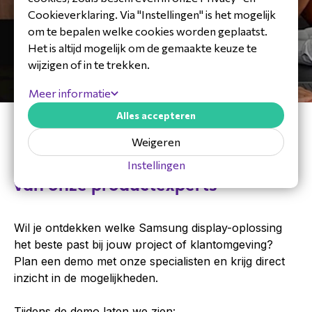
Cookieverklaring. Via "Instellingen" is het mogelijk
om te bepalen welke cookies worden geplaatst.
Het is altijd mogelijk om de gemaakte keuze te
wijzigen of in te trekken.
Meer informatie
Alles accepteren
Weigeren
Plan nu een gratis demo met een
Instellingen
van onze productexperts
Wil je ontdekken welke Samsung display-oplossing
het beste past bij jouw project of klantomgeving?
Plan een demo met onze specialisten en krijg direct
inzicht in de mogelijkheden.
Tijdens de demo laten we zien: