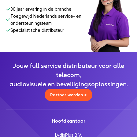
30 jaar ervaring in de branche
Toegewijd Nederlands service- en
ondersteuningsteam
Specialistische distributeur
Jouw full service distributeur voor alle
telecom,
audiovisuele en beveiligingsoplossingen.
Partner worden >
Hoofdkantoor
LydisPlus B.V.