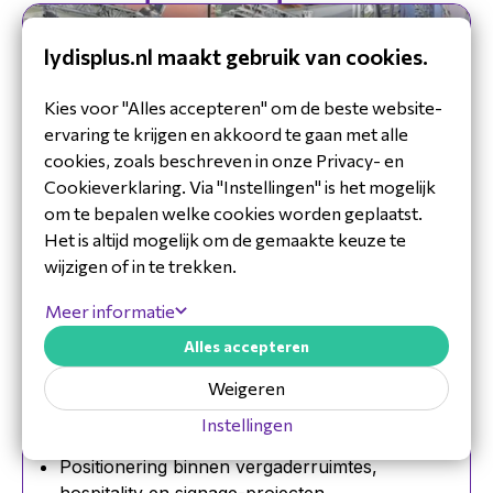
lydisplus.nl maakt gebruik van cookies.
Kies voor "Alles accepteren" om de beste website-
ervaring te krijgen en akkoord te gaan met alle
cookies, zoals beschreven in onze Privacy- en
Cookieverklaring. Via "Instellingen" is het mogelijk
om te bepalen welke cookies worden geplaatst.
Het is altijd mogelijk om de gemaakte keuze te
wijzigen of in te trekken.
Wil je als reseller Audipack correct
positioneren binnen jouw AV-projecten? Plan
Meer informatie
een adviesgesprek.
Alles accepteren
Inzicht in het Audipack portfolio en
toepassingsmogelijkheden
Weigeren
Advies over standaard versus maatwerk
Instellingen
montageoplossingen
Positionering binnen vergaderruimtes,