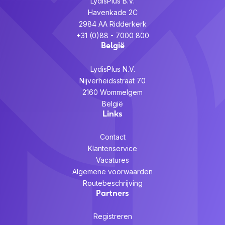
LydisPlus B.V.
Havenkade 2C
2984 AA Ridderkerk
+31 (0)88 - 7000 800
België
LydisPlus N.V.
Nijverheidsstraat 70
2160 Wommelgem
België
Links
Contact
Klantenservice
Vacatures
Algemene voorwaarden
Routebeschrijving
Partners
Registreren