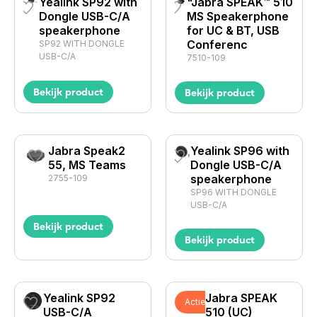
Yealink SP92 with
"Jabra SPEAK™ 510
Dongle USB-C/A
MS Speakerphone
speakerphone
for UC & BT, USB
Conferenc
SP92 WITH DONGLE
USB-C/A
7510-109
Bekijk product
Bekijk product
Jabra Speak2
Yealink SP96 with
55, MS Teams
Dongle USB-C/A
speakerphone
2755-109
SP96 WITH DONGLE
USB-C/A
Bekijk product
Bekijk product
Yealink SP92
Jabra SPEAK
Actie
USB-C/A
510 (UC)