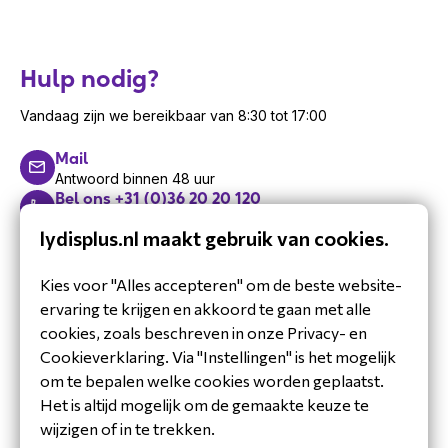
Hulp nodig?
Vandaag zijn we bereikbaar van 8:30 tot 17:00
Mail
Antwoord binnen 48 uur
Bel ons +31 (0)36 20 20 120
Beschikbaar tot 17:00
lydisplus.nl maakt gebruik van cookies.
Bel ons +31(0)88 7000 800
Locatie Ridderkerk
AV-vraag? +31 (0)36 20 20 124
Kies voor "Alles accepteren" om de beste website-
Bel één van onze AV-experts
ervaring te krijgen en akkoord te gaan met alle
Support: +31 (0)36 20 20 125
cookies, zoals beschreven in onze Privacy- en
Bel ons technische support team
Cookieverklaring. Via "Instellingen" is het mogelijk
Maak een afspraak
Met één van onze experts
om te bepalen welke cookies worden geplaatst.
Schrijf je in voor de
Het is altijd mogelijk om de gemaakte keuze te
nieuwsbrief
wijzigen of in te trekken.