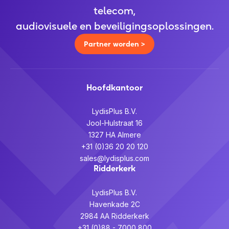
telecom,
audiovisuele en beveiligingsoplossingen.
Partner worden >
Hoofdkantoor
LydisPlus B.V.
Jool-Hulstraat 16
1327 HA Almere
+31 (0)36 20 20 120
sales@lydisplus.com
Ridderkerk
LydisPlus B.V.
Havenkade 2C
2984 AA Ridderkerk
+31 (0)88 - 7000 800