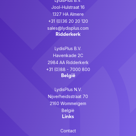
LydisPlus B.V.
Aantal microfoons
4
Jool-Hulstraat 16
Frequentie microfoon
150 - 7000 Hz
1327 HA Almere
+31 (0)36 20 20 120
Microfoon mute
Nee
sales@lydisplus.com
Ridderkerk
Poorten & interfaces
Bluetooth
Ja
LydisPlus B.V.
Havenkade 2C
Bluetooth Low Energy
Nee
2984 AA Ridderkerk
(BLE)
+31 (0)88 - 7000 800
Bluetooth-profielen
A2DP, AVRCP, HFP
België
Bluetooth-versie
5.1
LydisPlus N.V.
Connectiviteitstechnologie
Bedraad en draadloos
Nijverheidsstraat 70
2160 Wommelgem
Geslacht USB-connector
Mannelijk
België
Interface
USB Type-C
Links
USB Type-C, USB
USB-connectortype
Contact
Type-A