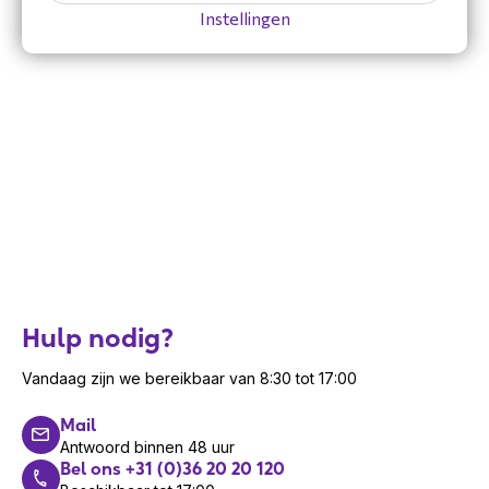
Gewicht en omvang
Instellingen
Breedte
120 mm
Diepte
120 mm
Gewicht
280 g
Hoogte
33 mm
Inhoud van de verpakking
Aantal
1
Interface adapters
USB Type-C vrouwtje -
meegeleverd
USB Type-A mannetje
Hulp nodig?
Opbergetui
Ja
Veiligheidsblad
Ja
Vandaag zijn we bereikbaar van 8:30 tot 17:00
Speakerphone
Mail
(Speak2);Carry
Antwoord binnen 48 uur
Verpakkingsinhoud
pouch;Safety
Bel ons +31 (0)36 20 20 120