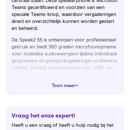
centraal staan. Deze speakerphone is Microsoft
Teams gecertificeerd en voorzien van een
speciale Teams-knop, waardoor vergaderingen
direct en overzichtelijk kunnen worden gestart
en beheerd.
De Speak2 55 is ontworpen voor professioneel
gebruik en biedt 360 graden microfoonopname
voor duidelijke audioweergave tijdens individuele
gesprekken en groepsvergaderingen in kleinere
ruimtes. Dankzij ondersteuning voor USB- en
Bluetooth-connectiviteit is de speakerphone
flexibel inzetbaar op vaste werkplekken en bij
Toon meer
mobiel gebruik.
Toepassingen Jabra Speak2 55 MS
Teams
Vraag het onze expert!
Vergaderruimtes
Microsoft Teams-vergaderingen
Heeft u een vraag of heeft u hulp nodig bij het
Hybride meetings