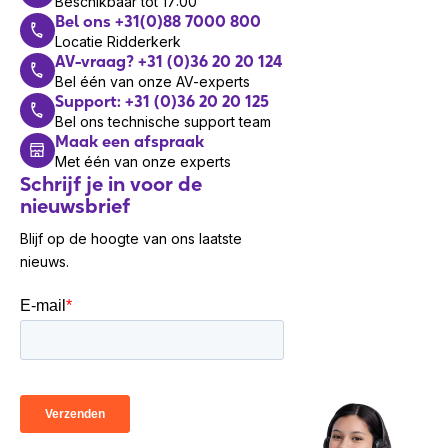
Information and
Beschikbaar tot 17:00
Bel ons +31(0)88 7000 800
Warranty
Locatie Ridderkerk
AV-vraag? +31 (0)36 20 20 124
Kenmerken
Bel één van onze AV-experts
Support: +31 (0)36 20 20 125
Aan/uitschakelaar
Nee
Bel ons technische support team
Maak een afspraak
Audiosysteem full
Ja
Met één van onze experts
duplex
Schrijf je in voor de
Auto
Nee
nieuwsbrief
Microsoft Teams;Works
Blijf op de hoogte van ons laatste
with Google
nieuws.
Meet;Google Fast
Certificering
Pair;Works With
Chromebook;Amazon
Chime
Draagbaar
Ja
Echo annulatie
Ja