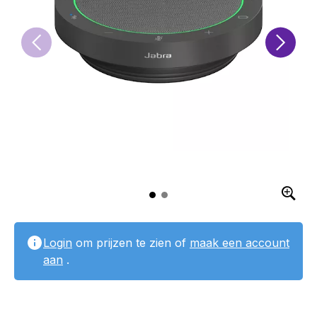
Login
om prijzen te zien of
maak een account
aan
.