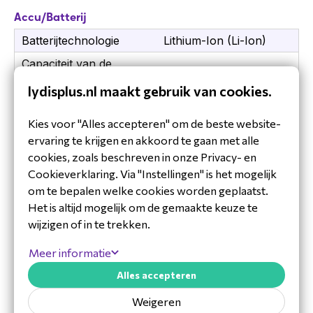
Accu/Batterij
De Jabra Speak2 55 MS Teams wordt geleverd
met de standaard fabrieksgarantie van Jabra.
Batterijtechnologie
Lithium-Ion (Li-Ion)
Jabra
Capaciteit van de
1800 mAh
accu/batterij
Jabra ontwikkelt professionele audio-
lydisplus.nl maakt gebruik van cookies.
oplossingen voor zakelijke communicatie. De
Eisen aan de omgeving
producten zijn ontworpen met focus op
Kies voor "Alles accepteren" om de beste website-
geluidskwaliteit, betrouwbaarheid en consistente
Bedrijfstemperatuur (T-
ervaring te krijgen en akkoord te gaan met alle
0 - 45 °C
prestaties binnen moderne
T)
cookies, zoals beschreven in onze Privacy- en
vergaderomgevingen.
Cookieverklaring. Via "Instellingen" is het mogelijk
Temperatuur bij opslag
-20 - 45 °C
Toon meer
om te bepalen welke cookies worden geplaatst.
Wil je ook onze oplossingen
Het is altijd mogelijk om de gemaakte keuze te
Energie
verkopen?
Downloads
wijzigen of in te trekken.
Accu/Batterij oplaadtijd
2,5 uur
Meld je
hier
aan voor ons speciale partner
Datasheet_ENG_Jabra_2755-109.pdf
Meer informatie
programma en word reseller van een van onze
Gesprekstijd
12 uur
merken.
Alles accepteren
Type stroombron
Batterij/Accu
Techsheet_NL_Jabra_2755-109.pdf
Weigeren