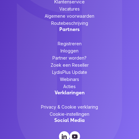
Klantenservice
Vacatures
Technische details
Algemene voorwaarden
Garantieperiode
2 jaar
Routebeschrijving
Partners
Verpakking
Registreren
Breedte verpakking
142 mm
Inloggen
Diepte verpakking
139 mm
Partner worden?
Zoek een Reseller
Hoogte verpakking
46,5 mm
LydisPlus Update
Webinars
Acties
Verklaringen
Privacy & Cookie verklaring
Cookie-instellingen
Social Media