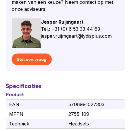
maken van een keuze? Neem contact op met
Thuiswerkplekken
onze adviseurs:
Professionele samenwerkingsruimtes
Jesper Ruijmgaart
Inhoud van de doos
Tel.: +31 (0) 6 53 33 44 63
Jabra Speak2 55 MS Teams speakerphone
jesper.ruijmgaart@lydisplus.com
USB-kabel
Documentatie
Specificaties Jabra Speak2 55 MS
Stel een vraag
Teams
Type: speakerphone
Certificering: Microsoft Teams
Specificaties
Connectiviteit: USB en Bluetooth
Product
Microfoonopname: 360 graden
EAN
Gebruik: professioneel
5706991027303
Toepassing: vergader- en audioconferenties
MFPN
2755-109
Ontwerp: draagbaar
Techniek
Headsets
Garantie