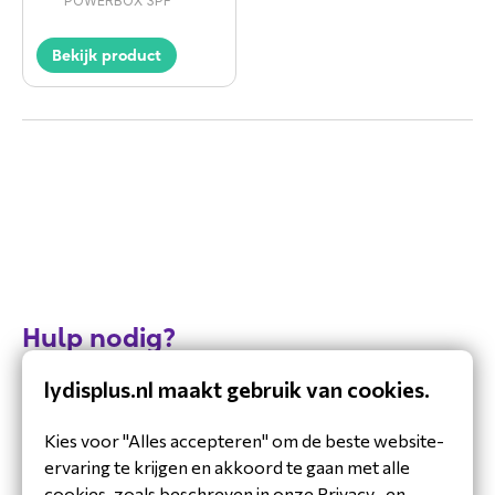
POWERBOX 3PF
Bekijk product
Hulp nodig?
Vandaag zijn we bereikbaar van 8:30 tot 17:00
lydisplus.nl maakt gebruik van cookies.
Mail
Kies voor "Alles accepteren" om de beste website-
Antwoord binnen 48 uur
ervaring te krijgen en akkoord te gaan met alle
Bel ons +31 (0)36 20 20 120
cookies, zoals beschreven in onze Privacy- en
Beschikbaar tot 17:00