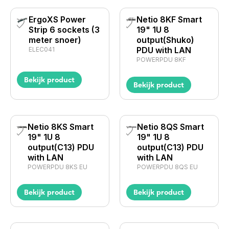
ErgoXS Power
Netio 8KF Smart
Strip 6 sockets (3
19" 1U 8
meter snoer)
output(Shuko)
PDU with LAN
ELEC041
POWERPDU 8KF
Bekijk product
Bekijk product
Netio 8KS Smart
Netio 8QS Smart
19" 1U 8
19" 1U 8
output(C13) PDU
output(C13) PDU
with LAN
with LAN
POWERPDU 8KS EU
POWERPDU 8QS EU
Bekijk product
Bekijk product