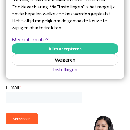
Bel ons +31(0)88 7000 800
Cookieverklaring. Via "Instellingen" is het mogelijk
Locatie Ridderkerk
om te bepalen welke cookies worden geplaatst.
AV-vraag? +31 (0)36 20 20 124
Het is altijd mogelijk om de gemaakte keuze te
Bel één van onze AV-experts
wijzigen of in te trekken.
Support: +31 (0)36 20 20 125
Bel ons technische support team
Meer informatie
Maak een afspraak
Met één van onze experts
Alles accepteren
Schrijf je in voor de
nieuwsbrief
Weigeren
Blijf op de hoogte van ons laatste
Instellingen
nieuws.