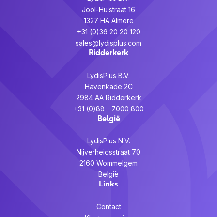
Jool-Hulstraat 16
1327 HA Almere
+31 (0)36 20 20 120
sales@lydisplus.com
Ridderkerk
LydisPlus B.V.
Havenkade 2C
2984 AA Ridderkerk
+31 (0)88 - 7000 800
België
LydisPlus N.V.
Nijverheidsstraat 70
2160 Wommelgem
België
Links
Contact