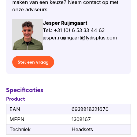
maken van een keuze? Neem contact op met
Inhoud van de doos
onze adviseurs:
Yealink SP92 speakerphone
Jesper Ruijmgaart
USB C/A-adapter
Tel.: +31 (0) 6 53 33 44 63
USB-C naar USB-C-kabel
jesper.ruijmgaart@lydisplus.com
Draagtas
Quick Start Guide
Yealink
Stel een vraag
Yealink is een toonaangevende leverancier van
communicatie- en samenwerkingsoplossingen,
bekend om innovatieve en hoogwaardige VoIP-
Specificaties
technologie. De USP's omvatten betrouwbare
Product
prestaties, geavanceerde technologieën en
gebruiksvriendelijkheid. De Yealink UH46 is een
EAN
6938818321670
professionele headset met 3-microfoon noise-
MFPN
1308167
cancelling technologie, ideaal voor heldere
Techniek
Headsets
gesprekken in drukke omgevingen.