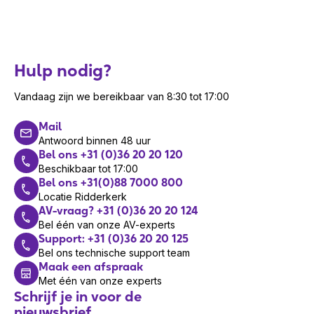
Accessoires toevoegingen
Connectiviteitstechnologie
Draadloos
Combineer de Yealink SP92 met de Yealink
Geslacht USB-connector
Vrouwelijk
BT51C-dongle
. Dankzij de ondersteuning voor
Interface
USB/Bluetooth
Hulp nodig?
Bluetooth 5.3 en de plug-and-play functionaliteit
USB-connectortype
USB Type-C
is de SP92 breed inzetbaar en uiterst
Vandaag zijn we bereikbaar van 8:30 tot 17:00
gebruiksvriendelijk. Breid het eventueel verder
Verpakking
uit met andere accessoires, zoals een
Mail
Bluetooth-headset of conferencing-
Antwoord binnen 48 uur
Breedte verpakking
162 mm
Bel ons +31 (0)36 20 20 120
oplossingen, voor een complete communicatie-
Diepte verpakking
175 mm
Beschikbaar tot 17:00
ervaring.
Bel ons +31(0)88 7000 800
Hoogte verpakking
45 mm
Locatie Ridderkerk
Garantie
AV-vraag? +31 (0)36 20 20 124
De standaard garantietermijn van Yealink
Bel één van onze AV-experts
Support: +31 (0)36 20 20 125
devices is 2 jaar. Met Lydis Premium Care
Bel ons technische support team
verleng je de garantie tot 3 jaar of tot 5 jaar.
Maak een afspraak
Met één van onze experts
Wil je ook onze oplossingen
Schrijf je in voor de
verkopen?
nieuwsbrief