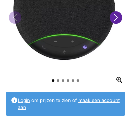
Login
om prijzen te zien of
maak een account
aan
.