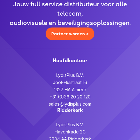
Jouw full service distributeur voor alle
telecom,
audiovisuele en beveiligingsoplossingen.
Partner worden >
Hoofdkantoor
LydisPlus B.V.
Jool-Hulstraat 16
1327 HA Almere
+31 (0)36 20 20 120
sales@lydisplus.com
Ridderkerk
LydisPlus B.V.
Havenkade 2C
2984 AA Ridderkerk