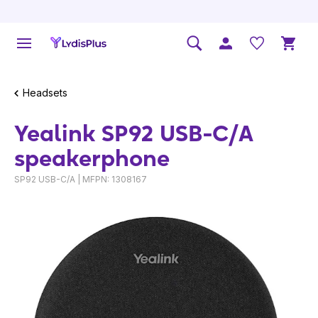
Headsets
Yealink SP92 USB-C/A
speakerphone
SP92 USB-C/A | MFPN: 1308167