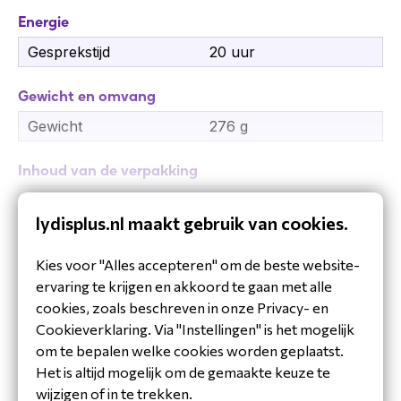
Specificaties Yealink SP92
Energie
Connectiviteit
Gesprekstijd
20 uur
Bluetooth 5.3 (tot 30 meter bereik)
Gewicht en omvang
Ondersteuning voor USB-C, USB-A (via
adapter), BT51C dongle
Gewicht
276 g
Tegelijkertijd verbinden met 2 Bluetooth-
Inhoud van de verpakking
apparaten
Tot 8 gekoppelde apparaten in geheugen
Aantal
1
lydisplus.nl maakt gebruik van cookies.
Audio
Inclusief AC-adapter
Ja
Toon meer
Kies voor "Alles accepteren" om de beste website-
50mm speaker
Kenmerken
ervaring te krijgen en akkoord te gaan met alle
AI Noise Cancellation
Echo annulatie
Ja
cookies, zoals beschreven in onze Privacy- en
Full Duplex
Cookieverklaring. Via "Instellingen" is het mogelijk
Kleur van het product
Zwart
Acoustic Echo Cancellation
om te bepalen welke cookies worden geplaatst.
Reverberation Cancellation
LED-indicatoren
Ja
Het is altijd mogelijk om de gemaakte keuze te
Signaal/ruis-verhouding
80 dB
wijzigen of in te trekken.
Batterij