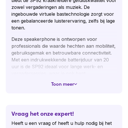
biedt de SP92 kraakheldere geluidskwaliteit voor
zowel vergaderingen als muziek. De
ingebouwde virtuele bastechnologie zorgt voor
een gebalanceerde luisterervaring, zelfs bij lage
tonen.
Deze speakerphone is ontworpen voor
professionals die waarde hechten aan mobiliteit,
gebruiksgemak en betrouwbare connectiviteit.
Met een indrukwekkende batterijduur van 20
uur is de SP92 ideaal voor lange werk- en
vergadersessies, waar je ook bent.
Toepassingen Yealink SP92
Toon meer
Flexibele (thuis)werkplekken
Mobiele professionals en consultants
Kleine vergaderruimtes en huddle rooms
Vraag het onze expert!
Onderweg bellen of muziek luisteren met
Heeft u een vraag of heeft u hulp nodig bij het
hoogwaardige geluidskwaliteit