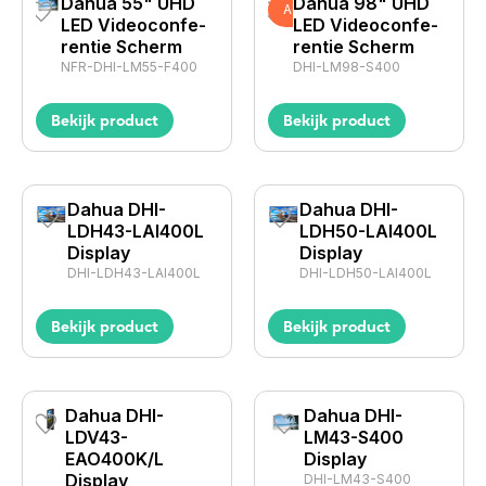
Dahua 55" UHD
Dahua 98" UHD
Actie
LED Videocon­fe­
LED Videocon­fe­
rentie Scherm
rentie Scherm
NFR-DHI-LM55-F400
DHI-LM98-S400
Bekijk product
Bekijk product
Dahua DHI-
Dahua DHI-
LDH43-LAI400L
LDH50-LAI400L
Display
Display
DHI-LDH43-LAI400L
DHI-LDH50-LAI400L
Bekijk product
Bekijk product
Dahua DHI-
Dahua DHI-
LDV43-
LM43-S400
EAO400K/L
Display
Display
DHI-LM43-S400