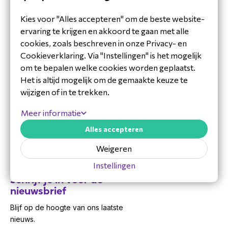
Hulp nodig?
Kies voor "Alles accepteren" om de beste website-
ervaring te krijgen en akkoord te gaan met alle
Vandaag zijn we bereikbaar van 8:30 tot 17:00
cookies, zoals beschreven in onze Privacy- en
Cookieverklaring. Via "Instellingen" is het mogelijk
Mail
Antwoord binnen 48 uur
om te bepalen welke cookies worden geplaatst.
Bel ons +31 (0)36 20 20 120
Het is altijd mogelijk om de gemaakte keuze te
Beschikbaar tot 17:00
wijzigen of in te trekken.
Bel ons +31(0)88 7000 800
Locatie Ridderkerk
Meer informatie
AV-vraag? +31 (0)36 20 20 124
Bel één van onze AV-experts
Alles accepteren
Support: +31 (0)36 20 20 125
Weigeren
Bel ons technische support team
Maak een afspraak
Instellingen
Met één van onze experts
Schrijf je in voor de
nieuwsbrief
Blijf op de hoogte van ons laatste
nieuws.