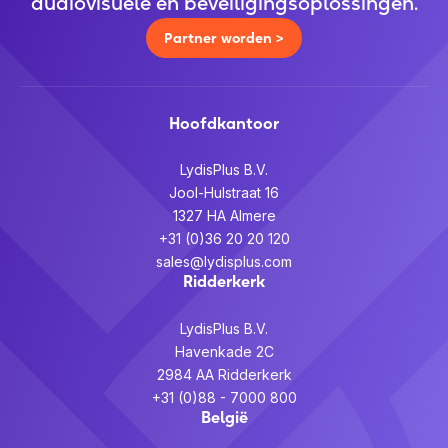
audiovisuele en beveiligingsoplossingen.
Partner worden >
Hoofdkantoor
LydisPlus B.V.
Jool-Hulstraat 16
1327 HA Almere
+31 (0)36 20 20 120
sales@lydisplus.com
Ridderkerk
LydisPlus B.V.
Havenkade 2C
2984 AA Ridderkerk
+31 (0)88 - 7000 800
België