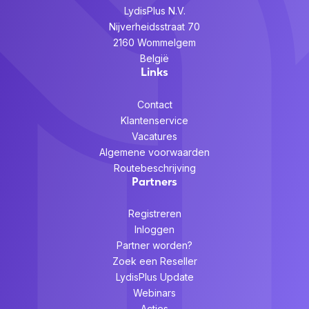
LydisPlus N.V.
Nijverheidsstraat 70
2160 Wommelgem
België
Links
Contact
Klantenservice
Vacatures
Algemene voorwaarden
Routebeschrijving
Partners
Registreren
Inloggen
Partner worden?
Zoek een Reseller
LydisPlus Update
Webinars
Acties