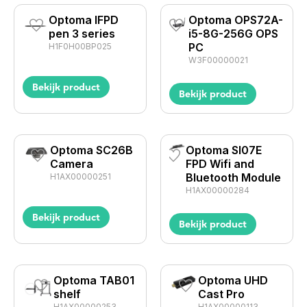
Optoma IFPD
Optoma OPS72A-
pen 3 series
i5-8G-256G OPS
PC
H1F0H00BP025
W3F00000021
Bekijk product
Bekijk product
Optoma SC26B
Optoma SI07E
Camera
FPD Wifi and
Bluetooth Module
H1AX00000251
H1AX00000284
Bekijk product
Bekijk product
Optoma TAB01
Optoma UHD
shelf
Cast Pro
H1AX00000253
H1AX00000113