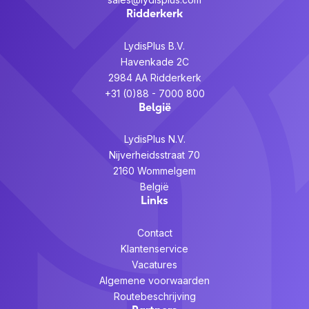
Ridderkerk
LydisPlus B.V.
Havenkade 2C
2984 AA Ridderkerk
+31 (0)88 - 7000 800
België
LydisPlus N.V.
Nijverheidsstraat 70
2160 Wommelgem
België
Links
Contact
Klantenservice
Vacatures
Algemene voorwaarden
Routebeschrijving