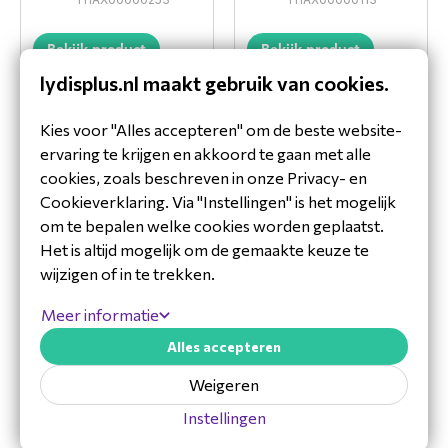
Bekijk product
Bekijk product
lydisplus.nl maakt gebruik van cookies.
Kies voor "Alles accepteren" om de beste website-
Optoma BX-
Optoma Carry
CTA06 Standard
bag Large
ervaring te krijgen en akkoord te gaan met alle
Throw Lens
SP.72801GC01
cookies, zoals beschreven in onze Privacy- en
SP.76P06GC01
Cookieverklaring. Via "Instellingen" is het mogelijk
om te bepalen welke cookies worden geplaatst.
Bekijk product
Bekijk product
Het is altijd mogelijk om de gemaakte keuze te
wijzigen of in te trekken.
Meer informatie
Optoma Carry
bag Medium
Alles accepteren
SP.7AZR1GR01
Weigeren
Bekijk product
Instellingen