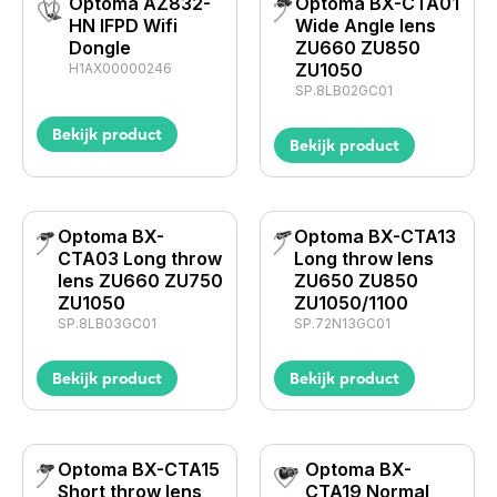
Optoma AZ832-
Optoma BX-CTA01
HN IFPD Wifi
Wide Angle lens
Dongle
ZU660 ZU850
ZU1050
H1AX00000246
SP.8LB02GC01
Bekijk product
Bekijk product
Optoma BX-
Optoma BX-CTA13
CTA03 Long throw
Long throw lens
lens ZU660 ZU750
ZU650 ZU850
ZU1050
ZU1050/1100
SP.8LB03GC01
SP.72N13GC01
Bekijk product
Bekijk product
Optoma BX-CTA15
Optoma BX-
Short throw lens
CTA19 Normal