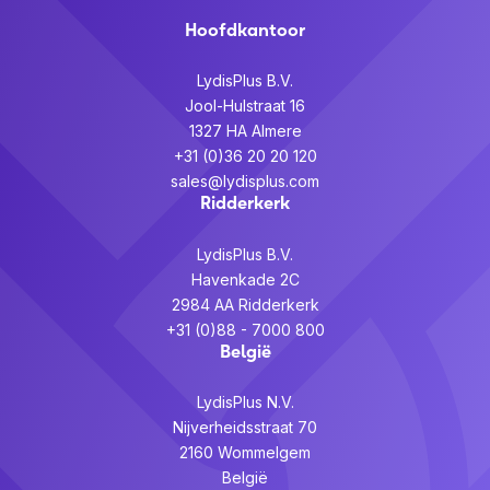
Hoofdkantoor
LydisPlus B.V.
Jool-Hulstraat 16
1327 HA Almere
+31 (0)36 20 20 120
sales@lydisplus.com
Ridderkerk
LydisPlus B.V.
Havenkade 2C
2984 AA Ridderkerk
+31 (0)88 - 7000 800
België
LydisPlus N.V.
Nijverheidsstraat 70
2160 Wommelgem
België