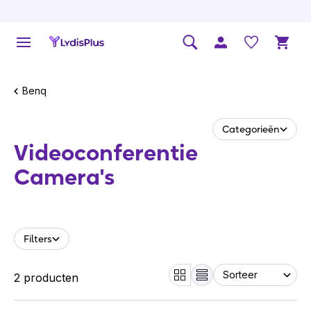
Benq
Categorieën
Videocon­fe­rentie
Camera's
Filters
2 producten