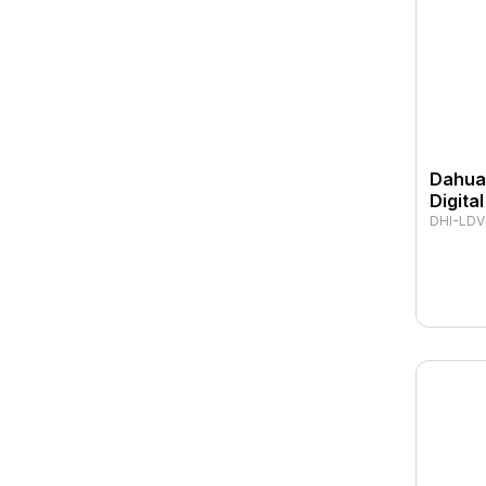
Dahua
Digita
DHI-LDV