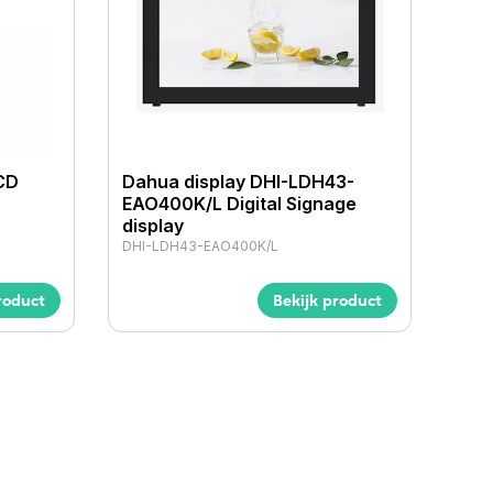
CD
Dahua display DHI-LDH43-
EAO400K/L Digital Signage
display
DHI-LDH43-EAO400K/L
roduct
Bekijk product