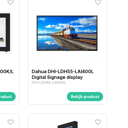
00K/L
Dahua DHI-LDH55-LAI400L
Digital Signage display
DHI-LDH55-LAI400L
roduct
Bekijk product