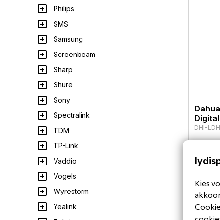
Philips
SMS
Samsung
Screenbeam
Sharp
Shure
Sony
Dahua
Spectralink
Digita
DHI-LDH
TDM
TP-Link
lydis
Vaddio
Vogels
Kies vo
Wyrestorm
akkoord
Cookiev
Yealink
cookies