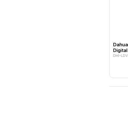
Dahua
Digita
DHI-LDV