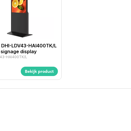
 DHI-LDV43-HAI400TK/L
l signage display
43-HAI400TK/L
Bekijk product