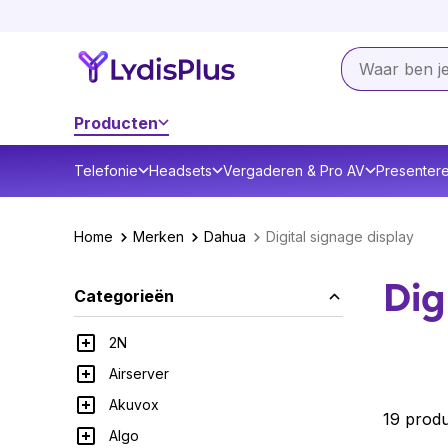
Producten
Telefonie
Headsets
Vergaderen & Pro AV
Presenter
Home
Merken
Dahua
Digital signage display
Dig
Categorieën
2N
Airserver
Akuvox
19 prod
Algo