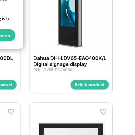
is te
teren
400DL
Dahua DHI-LDV65-EAO400K/L
Digital signage display
DHI-LDV65-EAO400K/L
roduct
Bekijk product