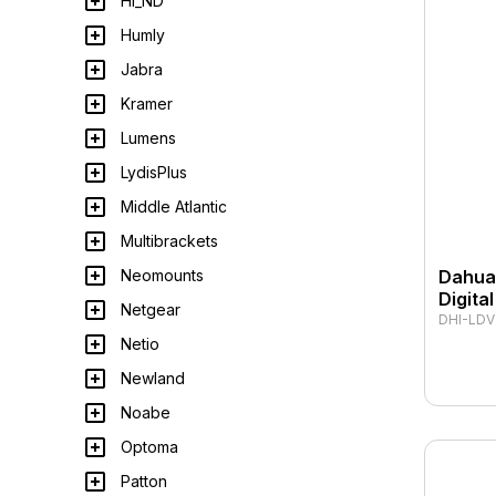
HI_ND
Humly
Jabra
Kramer
Lumens
LydisPlus
Middle Atlantic
Multibrackets
Dahua 
Neomounts
Digita
Netgear
DHI-LDV
Netio
Newland
Noabe
Optoma
Patton