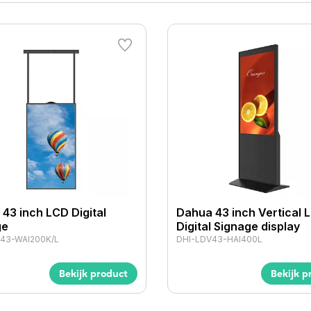
43 inch LCD Digital
Dahua 43 inch Vertical 
ge
Digital Signage display
43-WAI200K/L
DHI-LDV43-HAI400L
Bekijk product
Bekijk p