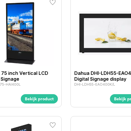
75 inch Vertical LCD
Dahua DHI-LDH55-EAO4
l Signage
Digital Signage display
75-HAI400L
DHI-LDH55-EAO400K/L
Bekijk product
Bekijk p