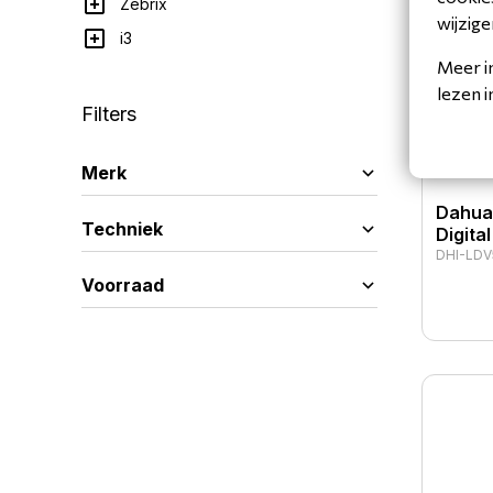
Zebrix
wijzige
i3
Meer i
lezen 
Filters
Merk
Dahua
Techniek
Digita
DHI-LDV
Voorraad