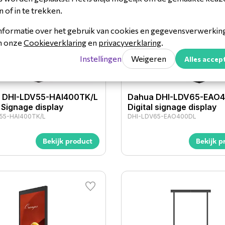
n of in te trekken.
nformatie over het gebruik van cookies en gegevensverwerking 
in onze
Cookieverklaring
en
privacyverklaring
.
Instellingen
Weigeren
Alles accep
 DHI-LDV55-HAI400TK/L
Dahua DHI-LDV65-EAO
l Signage display
Digital signage display
55-HAI400TK/L
DHI-LDV65-EAO400DL
Bekijk product
Bekijk p