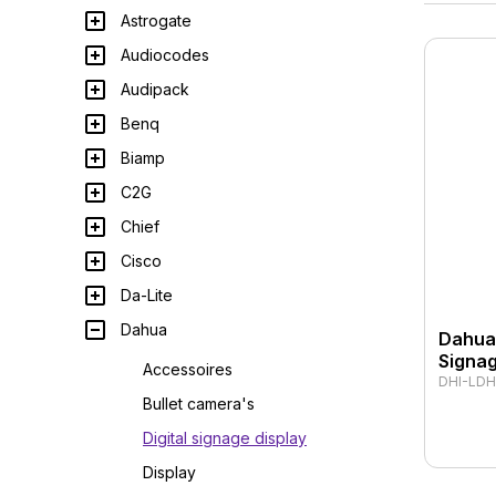
Astrogate
Audiocodes
Audipack
Benq
Biamp
C2G
Chief
Cisco
Da-Lite
Dahua
Dahua 
Signa
Accessoires
DHI-LDH
Bullet camera's
Digital signage display
Display