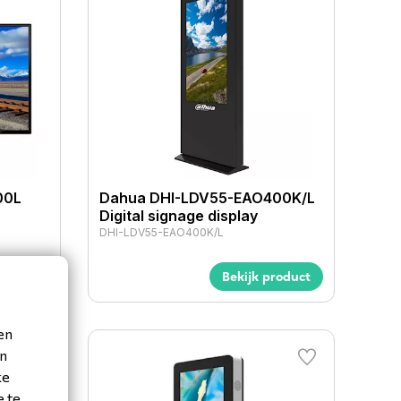
00L
Dahua DHI-LDV55-EAO400K/L
Digital signage display
DHI-LDV55-EAO400K/L
roduct
Bekijk product
en
en
ke
e te