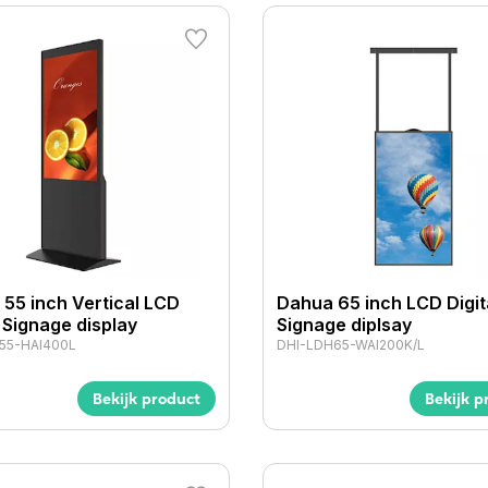
55 inch Vertical LCD
Dahua 65 inch LCD Digit
l Signage display
Signage diplsay
55-HAI400L
DHI-LDH65-WAI200K/L
Bekijk product
Bekijk p