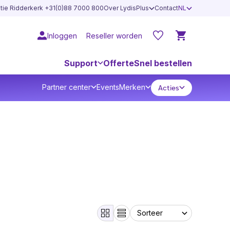
atie Ridderkerk +31(0)88 7000 800
Over LydisPlus
Contact
NL
Inloggen
Reseller worden
Support
Offerte
Snel bestellen
Partner center
Events
Merken
Acties