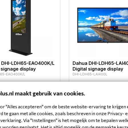
 DHI-LDH65-EAO400K/L
Dahua DHI-LDH65-LAI4
l signage display
Digital signage display
65-EAO400K/L
DHI-LDH65-LAI400L
Bekijk product
Bekijk p
plus.nl maakt gebruik van cookies.
or "Alles accepteren" om de beste website-ervaring te krijgen 
 te gaan met alle cookies, zoals beschreven in onze Privacy- 
erklaring. Via "Instellingen" is het mogelijk om te bepalen wel
 worden geplaatst. Het is altijd mogelijk om de gemaakte keuz