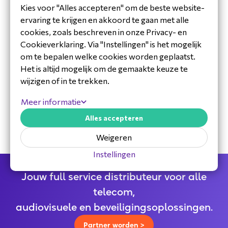
Kies voor "Alles accepteren" om de beste website-
ervaring te krijgen en akkoord te gaan met alle
cookies, zoals beschreven in onze Privacy- en
Cookieverklaring. Via "Instellingen" is het mogelijk
om te bepalen welke cookies worden geplaatst.
Het is altijd mogelijk om de gemaakte keuze te
wijzigen of in te trekken.
30 jaar ervaring in de branche
Toegewijd Nederlands service- en
Meer informatie
ondersteuningsteam
Specialistische distributeur
Alles accepteren
Weigeren
Instellingen
Jouw full service distributeur voor alle
telecom,
audiovisuele en beveiligingsoplossingen.
Partner worden >