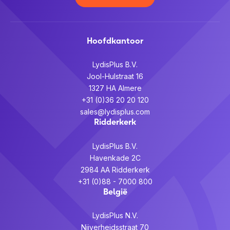
Hoofdkantoor
LydisPlus B.V.
Jool-Hulstraat 16
1327 HA Almere
+31 (0)36 20 20 120
sales@lydisplus.com
Ridderkerk
LydisPlus B.V.
Havenkade 2C
2984 AA Ridderkerk
+31 (0)88 - 7000 800
België
LydisPlus N.V.
Nijverheidsstraat 70