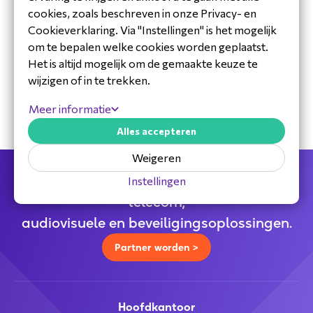
cookies, zoals beschreven in onze Privacy- en
Cookieverklaring. Via "Instellingen" is het mogelijk
om te bepalen welke cookies worden geplaatst.
30 jaar ervaring in de branche
Het is altijd mogelijk om de gemaakte keuze te
Toegewijd Nederlands service- en
wijzigen of in te trekken.
ondersteuningsteam
Specialistische distributeur
Meer informatie
Alles accepteren
Weigeren
Jouw full service distributeur voor alle
Instellingen
telecom,
audiovisuele en beveiligingsoplossingen.
Partner worden >
Hoofdkantoor