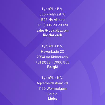
LydisPlus B.V.
Jool-Hulstraat 16
1327 HA Almere
+31 (0)36 20 20 120
sales@lydisplus.com
Ridderkerk
LydisPlus B.V.
Havenkade 2C
2984 AA Ridderkerk
+31 (0)88 - 7000 800
België
LydisPlus N.V.
Nijverheidsstraat 70
2160 Wommelgem
België
Links