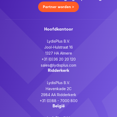
Partner worden >
Hoofdkantoor
LydisPlus B.V.
Jool-Hulstraat 16
1327 HA Almere
+31 (0)36 20 20 120
sales@lydisplus.com
Ridderkerk
LydisPlus B.V.
Havenkade 2C
2984 AA Ridderkerk
+31 (0)88 - 7000 800
België