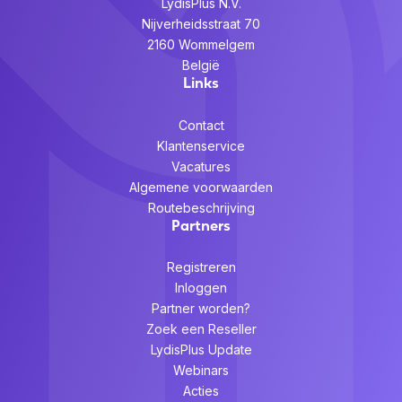
LydisPlus N.V.
Nijverheidsstraat 70
2160 Wommelgem
België
Links
Contact
Klantenservice
Vacatures
Algemene voorwaarden
Routebeschrijving
Partners
Registreren
Inloggen
Partner worden?
Zoek een Reseller
LydisPlus Update
Webinars
Acties