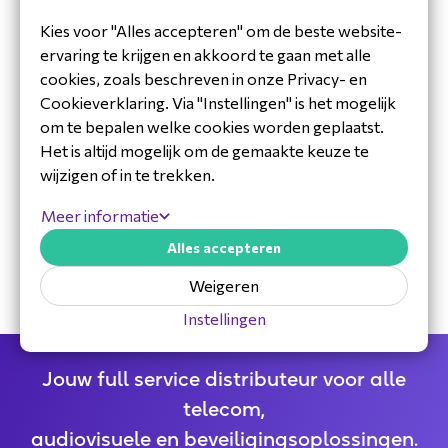
Kies voor "Alles accepteren" om de beste website-
ervaring te krijgen en akkoord te gaan met alle
cookies, zoals beschreven in onze Privacy- en
Cookieverklaring. Via "Instellingen" is het mogelijk
om te bepalen welke cookies worden geplaatst.
Het is altijd mogelijk om de gemaakte keuze te
wijzigen of in te trekken.
30 jaar ervaring in de branche
Meer informatie
Toegewijd Nederlands service- en
ondersteuningsteam
Alles accepteren
Specialistische distributeur
Weigeren
Instellingen
Jouw full service distributeur voor alle
telecom,
audiovisuele en beveiligingsoplossingen.