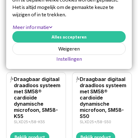
Wireless System
draadloos systeem
Het is altijd mogelijk om de gemaakte keuze te
met SLXD3+ Plug
met SM58®
wijzigen of in te trekken.
On Transmitter
cardioïde
G65
dynamische
microfoon, SM58-
Meer informatie
SLXD35+-G65
G65
Alles accepteren
SLXD25+/58-G65
Bekijk product
Weigeren
Bekijk product
Instellingen
Draagbaar digitaal
Draagbaar digitaal
draadloos systeem
draadloos systeem
met SM58®
met SM58®
cardioïde
cardioïde
dynamische
dynamische
microfoon, SM58-
microfoon, SM58-
K55
S50
SLXD25+/58-K55
SLXD25+/58-S50
Bekijk product
Bekijk product