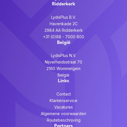
Ridderkerk
LydisPlus B.V.
Havenkade 2C
2984 AA Ridderkerk
+31 (0)88 - 7000 800
België
LydisPlus N.V.
Nijverheidsstraat 70
2160 Wommelgem
België
Links
Contact
Klantenservice
Vacatures
Algemene voorwaarden
Routebeschrijving
Partners