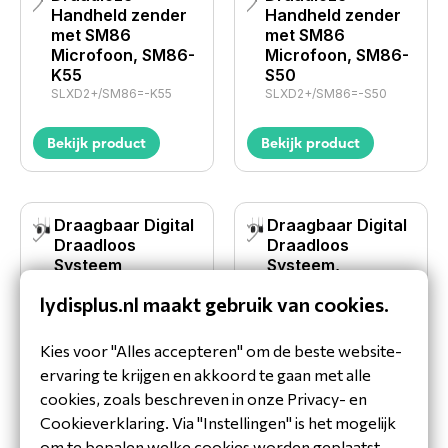
Handheld zender
Handheld zender
met SM86
met SM86
Microfoon, SM86-
Microfoon, SM86-
K55
S50
SLXD2+/SM86=-K55
SLXD2+/SM86=-S50
Bekijk product
Bekijk product
Draagbaar Digital
Draagbaar Digital
Draadloos
Draadloos
Systeem
Systeem,
Bodypack-S50
Bodypack-G65
lydisplus.nl maakt gebruik van cookies.
SLXD15+-S50
SLXD15+-G65
Kies voor "Alles accepteren" om de beste website-
Bekijk product
Bekijk product
ervaring te krijgen en akkoord te gaan met alle
cookies, zoals beschreven in onze Privacy- en
Cookieverklaring. Via "Instellingen" is het mogelijk
Draagbaar Digital
Draagbaar digitaal
om te bepalen welke cookies worden geplaatst.