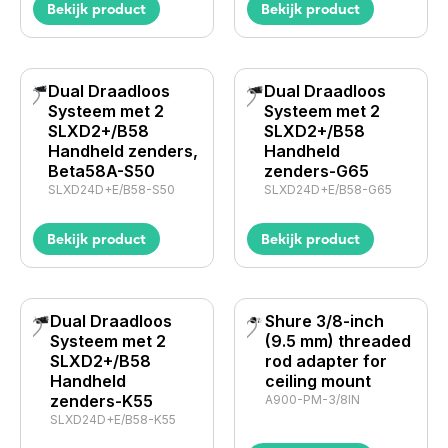
Bekijk product
Bekijk product
Dual Draadloos
Dual Draadloos
Systeem met 2
Systeem met 2
SLXD2+/B58
SLXD2+/B58
Handheld zenders,
Handheld
Beta58A-S50
zenders-G65
SLXD24D+E/B58-S50
SLXD24D+E/B58-G65
Bekijk product
Bekijk product
Dual Draadloos
Shure 3/8-inch
Systeem met 2
(9.5 mm) threaded
SLXD2+/B58
rod adapter for
Handheld
ceiling mount
zenders-K55
A900-PM-3/8IN
SLXD24D+E/B58-K55