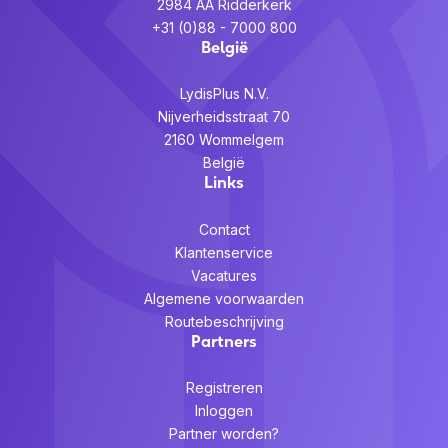
2984 AA Ridderkerk
+31 (0)88 - 7000 800
België
LydisPlus N.V.
Nijverheidsstraat 70
2160 Wommelgem
België
Links
Contact
Klantenservice
Vacatures
Algemene voorwaarden
Routebeschrijving
Partners
Registreren
Inloggen
Partner worden?