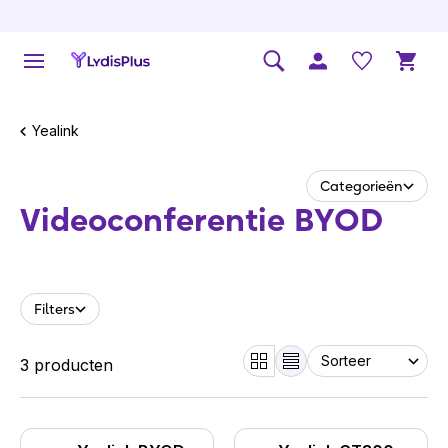
Yealink
Categorieën
Videocon­fe­rentie BYOD
Filters
3 producten