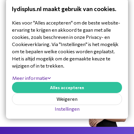
nieuwsbrief
lydisplus.nl maakt gebruik van cookies.
Blijf op de hoogte van ons laatste
nieuws.
Kies voor "Alles accepteren" om de beste website-
ervaring te krijgen en akkoord te gaan met alle
cookies, zoals beschreven in onze Privacy- en
Cookieverklaring. Via "Instellingen" is het mogelijk
om te bepalen welke cookies worden geplaatst.
Het is altijd mogelijk om de gemaakte keuze te
wijzigen of in te trekken.
Meer informatie
30 jaar ervaring in de branche
Alles accepteren
Toegewijd Nederlands service- en
Weigeren
ondersteuningsteam
Specialistische distributeur
Instellingen