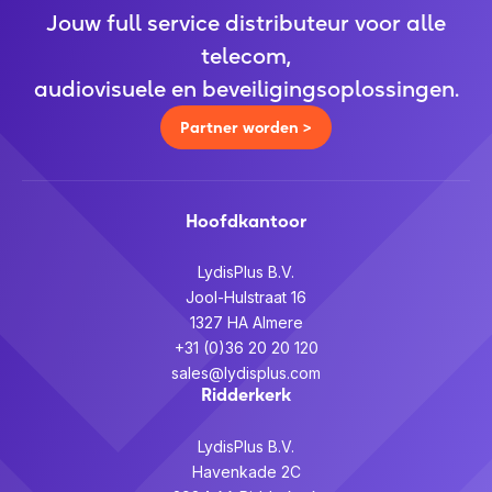
Jouw full service distributeur voor alle
telecom,
audiovisuele en beveiligingsoplossingen.
Partner worden >
Hoofdkantoor
LydisPlus B.V.
Jool-Hulstraat 16
1327 HA Almere
+31 (0)36 20 20 120
sales@lydisplus.com
Ridderkerk
LydisPlus B.V.
Havenkade 2C