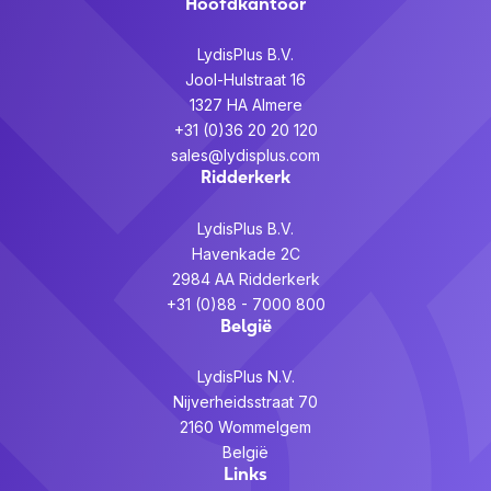
Hoofdkantoor
LydisPlus B.V.
Jool-Hulstraat 16
1327 HA Almere
+31 (0)36 20 20 120
sales@lydisplus.com
Ridderkerk
LydisPlus B.V.
Havenkade 2C
2984 AA Ridderkerk
+31 (0)88 - 7000 800
België
LydisPlus N.V.
Nijverheidsstraat 70
2160 Wommelgem
België
Links