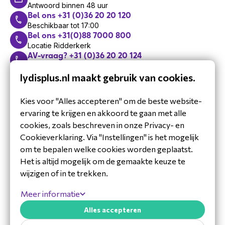
Antwoord binnen 48 uur
Bel ons +31 (0)36 20 20 120
Beschikbaar tot 17:00
Bel ons +31(0)88 7000 800
Locatie Ridderkerk
AV-vraag? +31 (0)36 20 20 124
Bel één van onze AV-experts
Support: +31 (0)36 20 20 125
lydisplus.nl maakt gebruik van cookies.
Bel ons technische support team
Maak een afspraak
Kies voor "Alles accepteren" om de beste website-
Met één van onze experts
ervaring te krijgen en akkoord te gaan met alle
Schrijf je in voor de
cookies, zoals beschreven in onze Privacy- en
nieuwsbrief
Cookieverklaring. Via "Instellingen" is het mogelijk
Blijf op de hoogte van ons laatste
om te bepalen welke cookies worden geplaatst.
nieuws.
Het is altijd mogelijk om de gemaakte keuze te
wijzigen of in te trekken.
Meer informatie
Alles accepteren