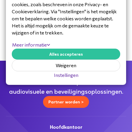
cookies, zoals beschreven in onze Privacy- en
Cookieverklaring. Via "Instellingen" is het mogelijk
om te bepalen welke cookies worden geplaatst.
30 jaar ervaring in de branche
Het is altijd mogelijk om de gemaakte keuze te
Toegewijd Nederlands service- en
wijzigen of in te trekken.
ondersteuningsteam
Specialistische distributeur
Meer informatie
Alles accepteren
Weigeren
Jouw full service distributeur voor alle
Instellingen
telecom,
audiovisuele en beveiligingsoplossingen.
Partner worden >
Hoofdkantoor