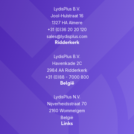
LydisPlus B.V.
Jool-Hulstraat 16
1327 HA Almere
+31 (0)36 20 20 120
sales@lydisplus.com
Ridderkerk
LydisPlus B.V.
Havenkade 2C
2984 AA Ridderkerk
+31 (0)88 - 7000 800
België
LydisPlus N.V.
Nijverheidsstraat 70
2160 Wommelgem
België
Links