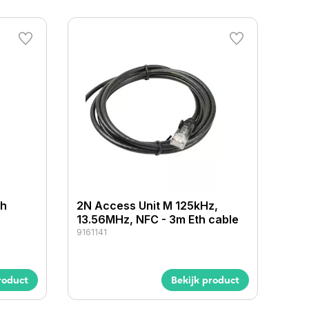
ch
2N Access Unit M 125kHz,
13.56MHz, NFC - 3m Eth cable
9161141
roduct
Bekijk product