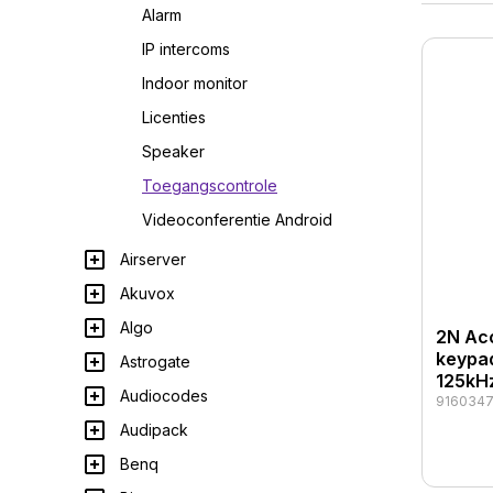
Alarm
IP intercoms
Indoor monitor
Licenties
Speaker
Toegangscontrole
Videoconferentie Android
Airserver
Akuvox
Algo
2N Acc
keypad
Astrogate
125kH
Audiocodes
916034
Audipack
Benq