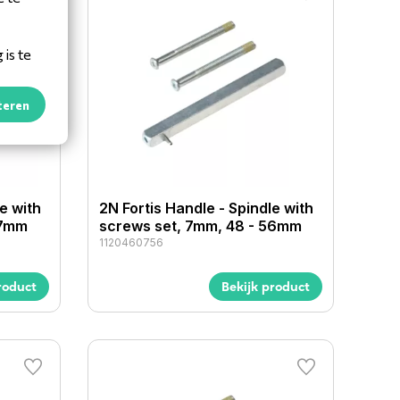
is te
teren
e with
2N Fortis Handle - Spindle with
47mm
screws set, 7mm, 48 - 56mm
1120460756
roduct
Bekijk product