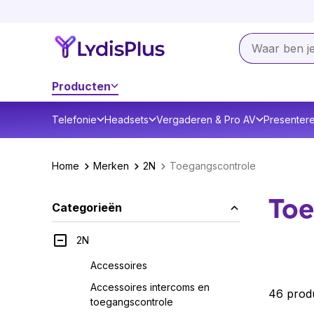
Producten
Telefonie
Headsets
Vergaderen & Pro AV
Presenter
Home
Merken
2N
Toegangscontrole
Toe
Categorieën
2N
Accessoires
Accessoires intercoms en
46 prod
toegangscontrole