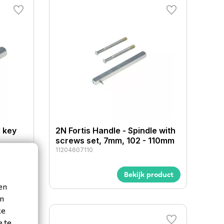
d key
2N Fortis Handle - Spindle with
screws set, 7mm, 102 - 110mm
11204607110
roduct
Bekijk product
en
en
ke
e te