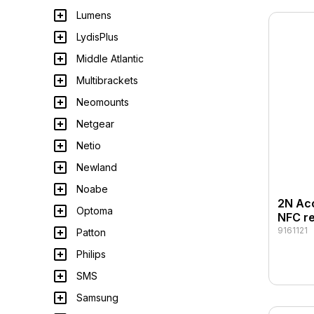
Lumens
LydisPlus
Middle Atlantic
Multibrackets
Neomounts
Netgear
Netio
Newland
Noabe
2N Acc
Optoma
NFC re
9161121
Patton
Philips
SMS
Samsung