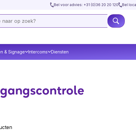
Bel voor advies: +31 (0)36 20 20 120
Bel loc
en & Signage
Intercoms
Diensten
gangs­controle
ucten