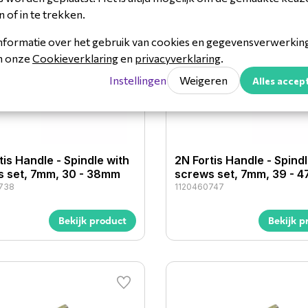
n of in te trekken.
nformatie over het gebruik van cookies en gegevensverwerking 
in onze
Cookieverklaring
en
privacyverklaring
.
Instellingen
Weigeren
Alles accep
tis Handle - Spindle with
2N Fortis Handle - Spindl
s set, 7mm, 30 - 38mm
screws set, 7mm, 39 - 
738
1120460747
Bekijk product
Bekijk p