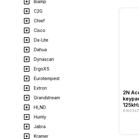
Biamp
C2G
Chief
Cisco
Da-Lite
Dahua
Dynascan
ErgoXS
Eurotempest
Extron
2N Acc
Grandstream
keypad
125kH
HI_ND
916034
Humly
Jabra
Kramer