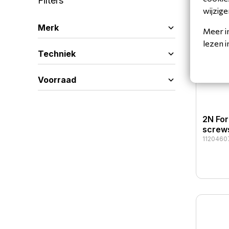
Filters
wijzige
Merk
Meer i
lezen 
Techniek
Voorraad
2N For
screw
1120460