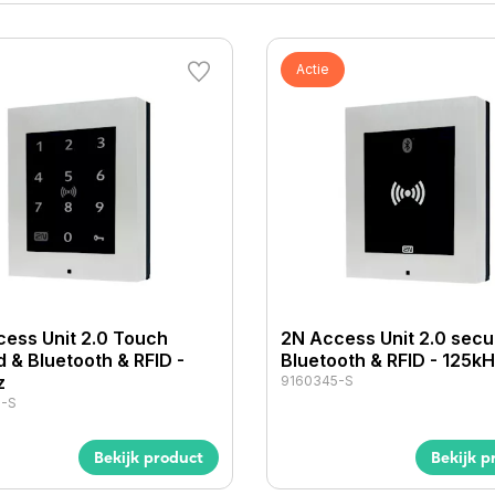
Actie
ess Unit 2.0 Touch
2N Access Unit 2.0 sec
 & Bluetooth & RFID -
Bluetooth & RFID - 125k
z
9160345-S
7-S
Bekijk product
Bekijk p