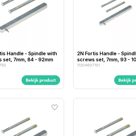
tis Handle - Spindle with
2N Fortis Handle - Spindl
s set, 7mm, 84 - 92mm
screws set, 7mm, 93 - 
792
11204607101
Bekijk product
Bekijk p