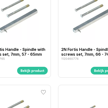
tis Handle - Spindle with
2N Fortis Handle - Spindl
s set, 7mm, 57 - 65mm
screws set, 7mm, 66 - 
765
1120460774
Bekijk product
Bekijk p