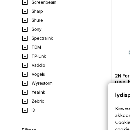
Screenbeam
Sharp
Shure
Sony
Spectralink
TDM
TP-Link
Vaddio
Vogels
2N For
rose, 
Wyrestorm
1120471
Yealink
lydis
Zebrix
Kies vo
i3
akkoord
Cookiev
cookies