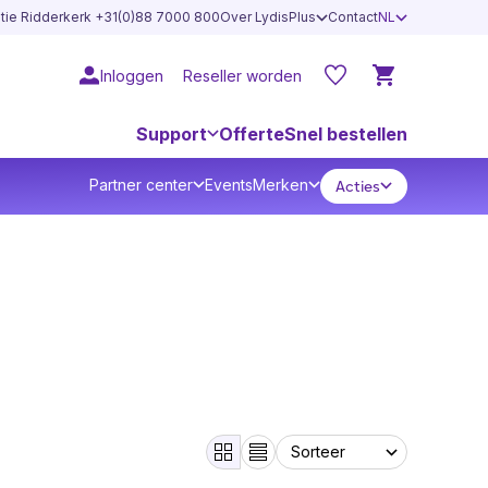
atie Ridderkerk +31(0)88 7000 800
Over LydisPlus
Contact
NL
Inloggen
Reseller worden
Support
Offerte
Snel bestellen
Partner center
Events
Merken
Acties