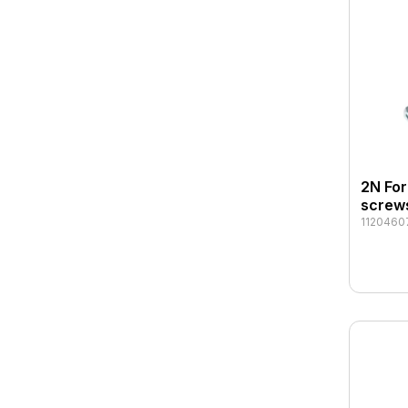
2N For
screw
1120460