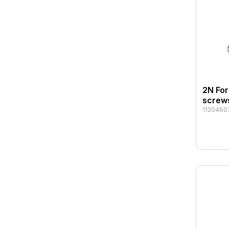
2N For
screw
1120460