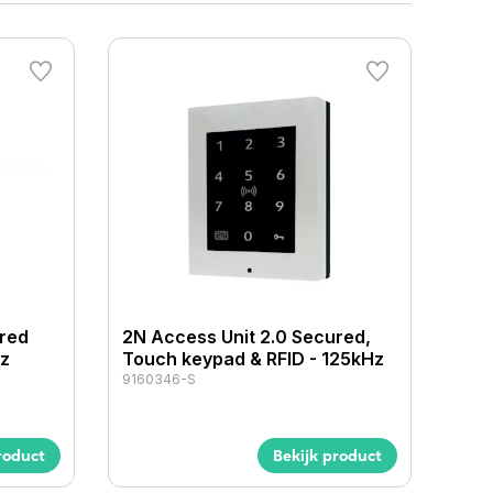
ured
2N Access Unit 2.0 Secured,
Hz
Touch keypad & RFID - 125kHz
9160346-S
roduct
Bekijk product