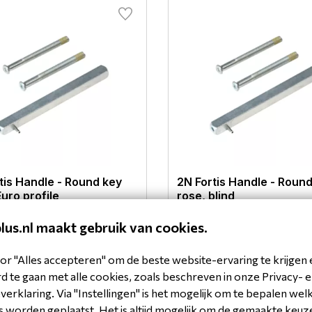
tis Handle - Round key
2N Fortis Handle - Roun
Euro profile
rose, blind
01
112047102
plus.nl maakt gebruik van cookies.
Bekijk product
Bekijk p
or "Alles accepteren" om de beste website-ervaring te krijgen 
 te gaan met alle cookies, zoals beschreven in onze Privacy- 
erklaring. Via "Instellingen" is het mogelijk om te bepalen wel
 worden geplaatst. Het is altijd mogelijk om de gemaakte keuz