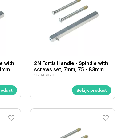
e with
2N Fortis Handle - Spindle with
74mm
screws set, 7mm, 75 - 83mm
1120460783
roduct
Bekijk product