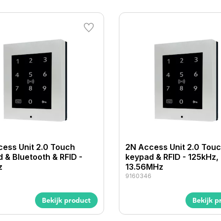
ess Unit 2.0 Touch
2N Access Unit 2.0 Tou
 & Bluetooth & RFID -
keypad & RFID - 125kHz,
z
13.56MHz
7
9160346
Bekijk product
Bekijk p