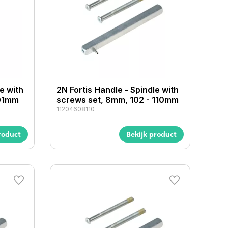
e with
2N Fortis Handle - Spindle with
101mm
screws set, 8mm, 102 - 110mm
11204608110
roduct
Bekijk product