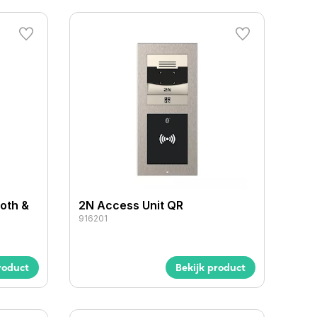
oth &
2N Access Unit QR
916201
roduct
Bekijk product