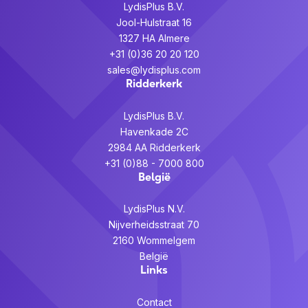
LydisPlus B.V.
Jool-Hulstraat 16
1327 HA Almere
+31 (0)36 20 20 120
sales@lydisplus.com
Ridderkerk
LydisPlus B.V.
Havenkade 2C
2984 AA Ridderkerk
+31 (0)88 - 7000 800
België
LydisPlus N.V.
Nijverheidsstraat 70
2160 Wommelgem
België
Links
Contact