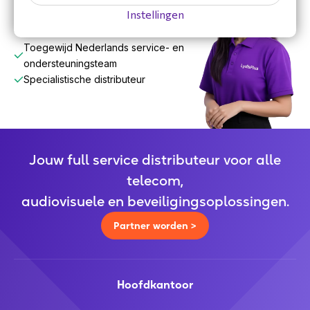
Instellingen
30 jaar ervaring in de branche
Toegewijd Nederlands service- en
ondersteuningsteam
Specialistische distributeur
Jouw full service distributeur voor alle
telecom,
audiovisuele en beveiligingsoplossingen.
Partner worden >
Hoofdkantoor