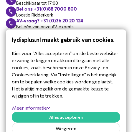
Beschikbaar tot 17:00
Bel ons +31(0)88 7000 800
Locatie Ridderkerk
AV-vraag? +31 (0)36 20 20 124
Bel één van onze AV-experts
Support: +31 (0)36 20 20 125
lydisplus.nl maakt gebruik van cookies.
Bel ons technische support team
Maak een afspraak
Met één van onze experts
Kies voor "Alles accepteren" om de beste website-
Schrijf je in voor de
ervaring te krijgen en akkoord te gaan met alle
nieuwsbrief
cookies, zoals beschreven in onze Privacy- en
Blijf op de hoogte van ons laatste
Cookieverklaring. Via "Instellingen" is het mogelijk
nieuws.
om te bepalen welke cookies worden geplaatst.
Het is altijd mogelijk om de gemaakte keuze te
wijzigen of in te trekken.
Meer informatie
Alles accepteren
Weigeren