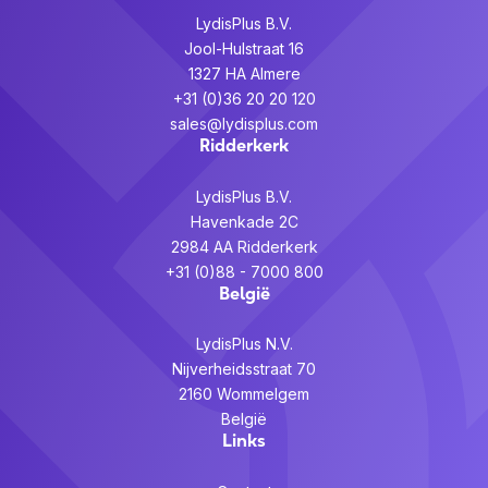
LydisPlus B.V.
Jool-Hulstraat 16
1327 HA Almere
+31 (0)36 20 20 120
sales@lydisplus.com
Ridderkerk
LydisPlus B.V.
Havenkade 2C
2984 AA Ridderkerk
+31 (0)88 - 7000 800
België
LydisPlus N.V.
Nijverheidsstraat 70
2160 Wommelgem
België
Links