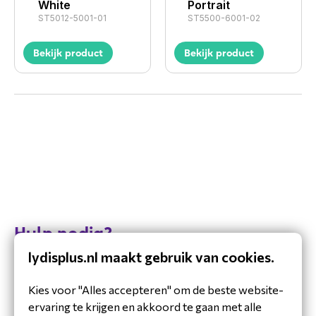
White
Portrait
ST5012-5001-01
ST5500-6001-02
Bekijk product
Bekijk product
Hulp nodig?
lydisplus.nl maakt gebruik van cookies.
Vandaag zijn we bereikbaar van 8:30 tot 17:00
Mail
Kies voor "Alles accepteren" om de beste website-
Antwoord binnen 48 uur
ervaring te krijgen en akkoord te gaan met alle