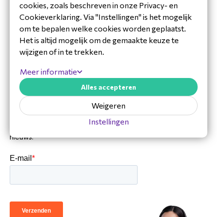
Bel ons +31 (0)36 20 20 120
cookies, zoals beschreven in onze Privacy- en
Beschikbaar tot 17:00
Cookieverklaring. Via "Instellingen" is het mogelijk
Bel ons +31(0)88 7000 800
om te bepalen welke cookies worden geplaatst.
Locatie Ridderkerk
AV-vraag? +31 (0)36 20 20 124
Het is altijd mogelijk om de gemaakte keuze te
Bel één van onze AV-experts
wijzigen of in te trekken.
Support: +31 (0)36 20 20 125
Bel ons technische support team
Meer informatie
Maak een afspraak
Alles accepteren
Met één van onze experts
Schrijf je in voor de
Weigeren
nieuwsbrief
Instellingen
Blijf op de hoogte van ons laatste
nieuws.