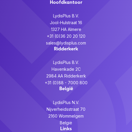
Hoofdkantoor
LydisPlus B.V.
Jool-Hulstraat 16
1327 HA Almere
+31 (0)36 20 20 120
sales@lydisplus.com
Ridderkerk
LydisPlus B.V.
Havenkade 2C
2984 AA Ridderkerk
+31 (0)88 - 7000 800
België
LydisPlus N.V.
Nijverheidsstraat 70
2160 Wommelgem
België
Links