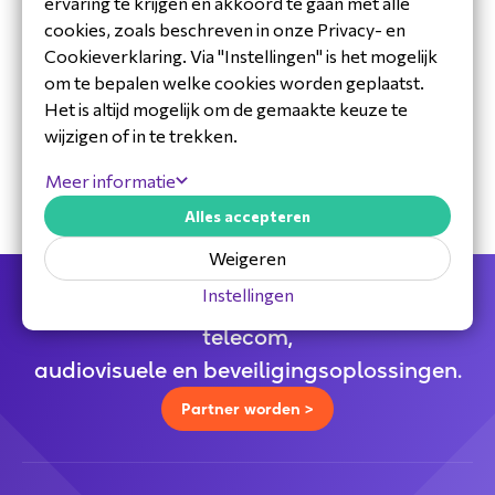
ervaring te krijgen en akkoord te gaan met alle
cookies, zoals beschreven in onze Privacy- en
Cookieverklaring. Via "Instellingen" is het mogelijk
om te bepalen welke cookies worden geplaatst.
30 jaar ervaring in de branche
Het is altijd mogelijk om de gemaakte keuze te
Toegewijd Nederlands service- en
wijzigen of in te trekken.
ondersteuningsteam
Specialistische distributeur
Meer informatie
Alles accepteren
Weigeren
Instellingen
Jouw full service distributeur voor alle
telecom,
audiovisuele en beveiligingsoplossingen.
Partner worden >