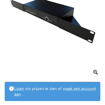
Login
om prijzen te zien of
maak een account
aan
.