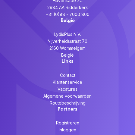
Havenkade 2C
2984 AA Ridderkerk
+31 (0)88 - 7000 800
België
LydisPlus N.V.
Nijverheidsstraat 70
2160 Wommelgem
België
Links
Contact
Klantenservice
Vacatures
Algemene voorwaarden
Routebeschrijving
Partners
Registreren
Inloggen