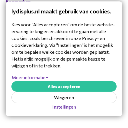
Kenmerken
lydisplus.nl maakt gebruik van cookies.
Compatibiliteit
NETIO 4C
Kleur van het product
Zwart
Kies voor "Alles accepteren" om de beste website-
Materiaal behuizing
Metaal
ervaring te krijgen en akkoord te gaan met alle
cookies, zoals beschreven in onze Privacy- en
Rackcapaciteit
1U
Cookieverklaring. Via "Instellingen" is het mogelijk
Soort
Montagebeugel
om te bepalen welke cookies worden geplaatst.
Het is altijd mogelijk om de gemaakte keuze te
Logistieke gegevens
wijzigen of in te trekken.
Toon meer
Code geharmoniseerd
85389099
Meer informatie
systeem (HS)
Alles accepteren
Weigeren
Instellingen