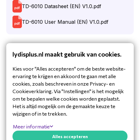
betrouwbare producten die tegemoetkomen
TD-6010 Datasheet (EN) V1.0.pdf
aan de veeleisende behoeften van industriële,
commerciële en militaire toepassingen. Patton
TD-6010 User Manual (EN) V1.0.pdf
onderscheidt zich door zijn robuuste ontwerpen
en veelzijdige gebruiksmogelijkheden, met een
focus op kwaliteit en duurzaamheid.
Specificaties van de TD-6010
lydisplus.nl maakt gebruik van cookies.
Ontvangpoorten: Twee SFP/SFP+ sleuven,
Kies voor "Alles accepteren" om de beste website-
tot 12.5 Gbps datasnelheid
ervaring te krijgen en akkoord te gaan met alle
Vermogensvereisten: 5 - 9, 40VDC; max.
cookies, zoals beschreven in onze Privacy- en
stroomverbruik tot 1000mA met twee SFP+
Accessoires
Cookieverklaring. Via "Instellingen" is het mogelijk
modules
om te bepalen welke cookies worden geplaatst.
Omgeving: Bedrijfstemperatuur 0°C tot 50°C;
Het is altijd mogelijk om de gemaakte keuze te
opslagtemperatuur -40°C tot 85°C
wijzigen of in te trekken.
Interface: Volledig USB 2.0 compliant MicroB
Device
Meer informatie
Afmetingen: 114 mm (L) x 42 mm (B) x 70
Alles accepteren