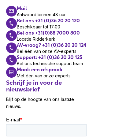
oplossingen te verkopen? Meld je
aan
voor ons
Mail
partnerprogramma en word reseller van deze
Antwoord binnen 48 uur
toonaangevende technologie!
Bel ons +31 (0)36 20 20 120
Beschikbaar tot 17:00
*(
Deutsches Institut für Normung
)
Bel ons +31(0)88 7000 800
**(
National Electrical Manufacturers
Locatie Ridderkerk
Association)
.
AV-vraag? +31 (0)36 20 20 124
Bel één van onze AV-experts
Support: +31 (0)36 20 20 125
Bel ons technische support team
Maak een afspraak
Met één van onze experts
Schrijf je in voor de
nieuwsbrief
Blijf op de hoogte van ons laatste
nieuws.