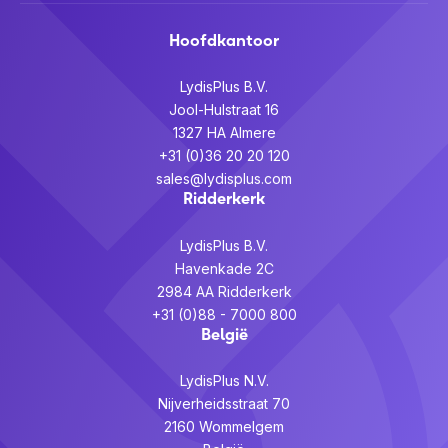
Hoofdkantoor
LydisPlus B.V.
Jool-Hulstraat 16
1327 HA Almere
+31 (0)36 20 20 120
sales@lydisplus.com
Ridderkerk
LydisPlus B.V.
Havenkade 2C
2984 AA Ridderkerk
+31 (0)88 - 7000 800
België
LydisPlus N.V.
Nijverheidsstraat 70
2160 Wommelgem