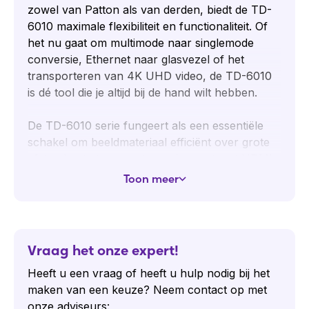
zowel van Patton als van derden, biedt de TD-
6010 maximale flexibiliteit en functionaliteit. Of
het nu gaat om multimode naar singlemode
conversie, Ethernet naar glasvezel of het
transporteren van 4K UHD video, de TD-6010
is dé tool die je altijd bij de hand wilt hebben.
De TD-6010 serie fungeert als een essentiële
schakel om beeldmateriaal efficiënt over grote
afstanden te transporteren, iets wat met HDMI
niet mogelijk is. Dit maakt het product onmisbaar
Toon meer
voor bedrijven die meerdere schermen
bedienen en hoogwaardige signaaloverdracht
nodig hebben.
Vraag het onze expert!
Toepassingen van de TD-6010
Heeft u een vraag of heeft u hulp nodig bij het
De TD-6010 Series faciliteert eenvoudige
maken van een keuze? Neem contact op met
integratie tussen uiteenlopende
onze adviseurs:
glasvezelapparatuur. Kies simpelweg de