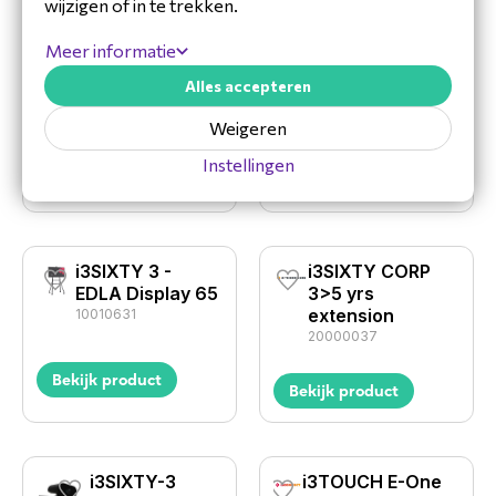
wijzigen of in te trekken.
Meer informatie
i3REMOTE
i3REMOTE
i3TOUCH E-
i3TOUCH P2
Alles accepteren
One/ULTRA
10010621
SP000281
Weigeren
Instellingen
Bekijk product
Bekijk product
i3SIXTY 3 -
i3SIXTY CORP
EDLA Display 65
3>5 yrs
extension
10010631
20000037
Bekijk product
Bekijk product
i3SIXTY-3
i3TOUCH E-One