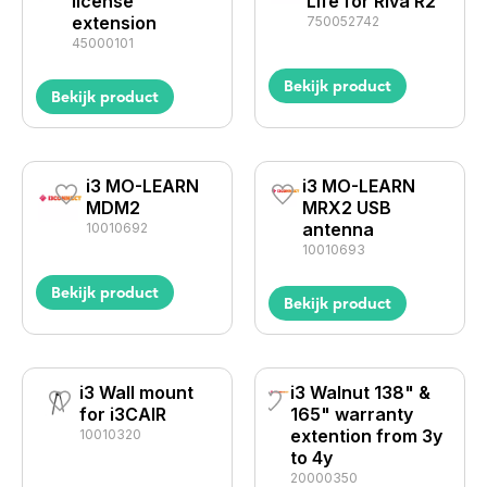
license
Life for Riva R2
extension
750052742
45000101
Bekijk product
Bekijk product
i3 MO-LEARN
i3 MO-LEARN
MDM2
MRX2 USB
antenna
10010692
10010693
Bekijk product
Bekijk product
i3 Wall mount
i3 Walnut 138" &
for i3CAIR
165" warranty
extention from 3y
10010320
to 4y
20000350