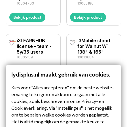
10004703
10005186
Bekijk product
Bekijk product
i3LEARNHUB
i3Mobile stand
license - team -
for Walnut W1
5y/35 users
138" & 165"
10005189
10010684
Bekijk product
Bekijk product
lydisplus.nl maakt gebruik van cookies.
Kies voor "Alles accepteren" om de beste website-
ervaring te krijgen en akkoord te gaan met alle
i3REMOTE
i3REMOTE for
I3TOUCH X3
i3Camera Pro 4k
cookies, zoals beschreven in onze Privacy- en
10010620
10010558
Cookieverklaring. Via "Instellingen" is het mogelijk
om te bepalen welke cookies worden geplaatst.
Bekijk product
Bekijk product
Het is altijd mogelijk om de gemaakte keuze te