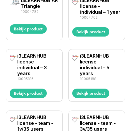
i3LEARNHUB AR
i3LEARNHUB
Triangle
license -
individual – 1 year
10004782
10004702
Bekijk product
Bekijk product
i3LEARNHUB
i3LEARNHUB
license -
license -
individual – 3
individual – 5
years
years
10005185
10005188
Bekijk product
Bekijk product
i3LEARNHUB
i3LEARNHUB
license - team -
license - team -
1y/35 users
3y/35 users