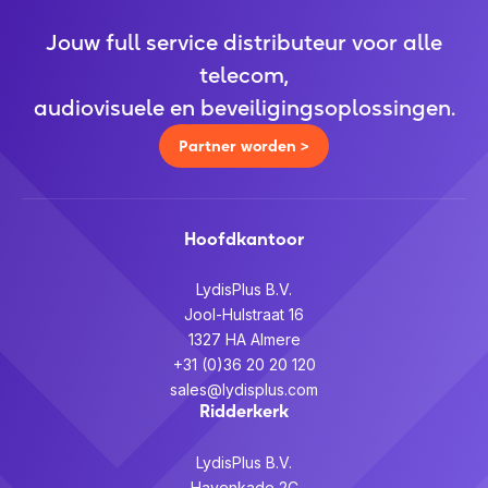
Jouw full service distributeur voor alle
telecom,
audiovisuele en beveiligingsoplossingen.
Partner worden >
Hoofdkantoor
LydisPlus B.V.
Jool-Hulstraat 16
1327 HA Almere
+31 (0)36 20 20 120
sales@lydisplus.com
Ridderkerk
LydisPlus B.V.
Havenkade 2C