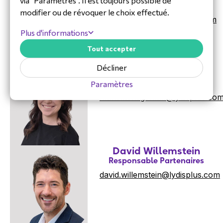
via "Paramètres". Il est toujours possible de
Ressources humaines (RH)
modifier ou de révoquer le choix effectué.
ingrid.hamers@econocom.com
Plus d'informations
Tout accepter
Décliner
Mariska Hegeman
Support commercial
Paramètres
mariska.hegeman
@lydisplus.co
David Willemstein
Responsable Partenaires
david.willemstein@lydisplus.com