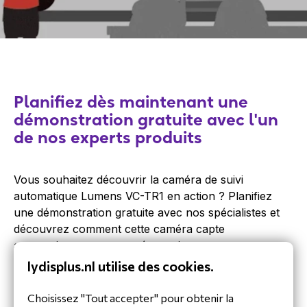
Planifiez dès maintenant une
démonstration gratuite avec l'un
de nos experts produits
Vous souhaitez découvrir la caméra de suivi
automatique Lumens VC-TR1 en action ? Planifiez
une démonstration gratuite avec nos spécialistes et
découvrez comment cette caméra capte
automatiquement vos présentations, cours et
réunions sans aucune intervention technique.
lydisplus.nl utilise des cookies.
Au cours de cette démonstration, vous
Choisissez "Tout accepter" pour obtenir la