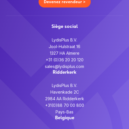
Devenez revendeur >
Siège social
LydisPlus B.V.
Jool-Hulstraat 16
1327 HA Almere
+31 (0)36 20 20 120
sales@lydisplus.com
Ridderkerk
LydisPlus B.V.
Havenkade 2C
2984 AA Ridderkerk
+31(0)88 70 00 800
Pays-Bas
Belgique