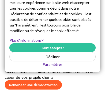
découvrirez :
meilleure expérience sur le site web et accepter
Comment la VC-TR1 suit automatiquement l'orateur
tous les cookies comme décrit dans notre
au sein des espaces de cours ou de réunion.
Déclaration de confidentialité et de cookies. Il est
possible de déterminer quels cookies sont placés
Le déploiement de la caméra dans des scénarios de
via "Paramètres". Il est toujours possible de
réunions et de cours hybrides.
modifier ou de révoquer le choix effectué.
La simplicité de son intégration avec vos
architectures AV et de communications unifiées
Plus d'informations
existantes.
Tout accepter
Les critères de choix pour valider la VC-TR1 dans
le cadre de vos installations fixes.
Décliner
Paramètres
Bénéficiez de toutes les clés techniques pour intégrer
efficacement les solutions de captation Lumens au
cœur de vos projets clients.
Demander une démonstration