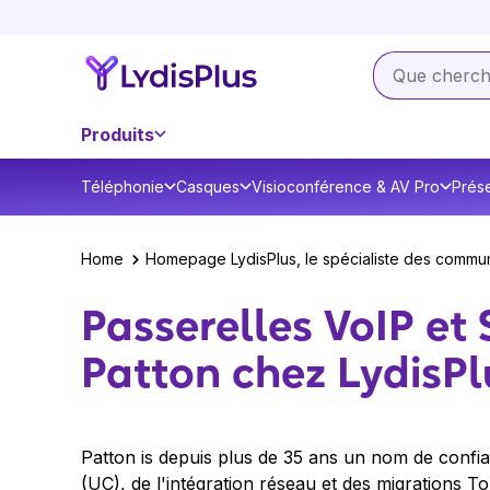
Produits
Téléphonie
Casques
Visioconférence & AV Pro
Prése
Home
Homepage LydisPlus, le spécialiste des commun
Passerelles VoIP et
Patton chez LydisPl
Patton is depuis plus de 35 ans un nom de confi
(UC), de l'intégration réseau et des migrations To