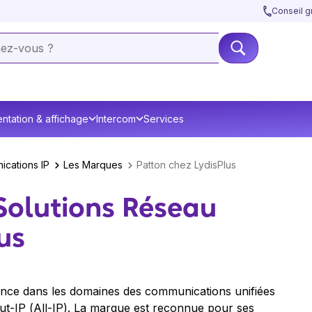
Conseil gr
ntation & affichage
Intercom
Services
ications IP
Les Marques
Patton chez LydisPlus
 Solutions Réseau
us
ance dans les domaines des communications unifiées
ut-IP (
All-IP
). La marque est reconnue pour ses