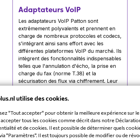
Adaptateurs VoIP
Les adaptateurs VoIP Patton sont
extrêmement polyvalents et prennent en
charge de nombreux protocoles et codecs,
s'intégrant ainsi sans effort avec les
différentes plateformes VoIP du marché. Ils
intègrent des fonctionnalités indispensables
telles que l'annulation d'écho, la prise en
charge du fax (norme T.38) et la
sécurisation des flux via chiffrement. Leur
conception robuste et leurs performances
élevées en font le choix idéal pour
lus.nl utilise des cookies.
moderniser les communications sans
remplacer les terminaux existants.
sez "Tout accepter" pour obtenir la meilleure expérience sur le 
 accepter tous les cookies comme décrit dans notre Déclaratio
ntialité et de cookies. Il est possible de déterminer quels cooki
via "Paramètres". Il est toujours possible de modifier ou de révo