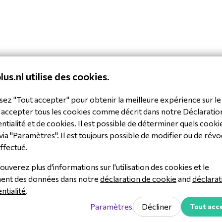
in d'aide ?
lus.nl utilise des cookies.
hui, nous sommes disponibles de 8h30 à 17h00
sez "Tout accepter" pour obtenir la meilleure expérience sur le 
l
Appelez-nous au +31 (0
 accepter tous les cookies comme décrit dans notre Déclaratio
20 120
onse dans les 48 heures
ntialité et de cookies. Il est possible de déterminer quels cooki
Disponible jusqu'à 17h00
via "Paramètres". Il est toujours possible de modifier ou de révo
elez-nous au +31(0)88
Une question sur l'audi
0 800
? +31 (0)36 20 20 124
ffectué.
 de Ridderkerk
Appelez l'un de nos exper
ouverez plus d'informations sur l'utilisation des cookies et le
audiovisuel
istance : +31 (0)36 20 20 125
Prendre rendez-vous
ment des données dans notre
déclaration de cookie
and
déclarat
lez notre équipe d'assistance
Avec un de nos experts
ntialité
.
hnique
Paramètres
Décliner
Tout acc