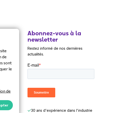
Abonnez-vous à la
newsletter
Restez informé de nos dernières
site
actualités.
)36 20
n de
es sont
quer le
ovisuel
ts en
ion de
epter
30 ans d'expérience dans l'industrie