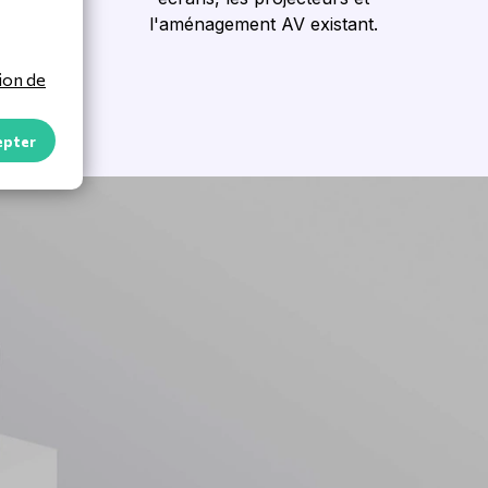
 pour les
l'aménagement AV existant.
alles de
ion de
epter