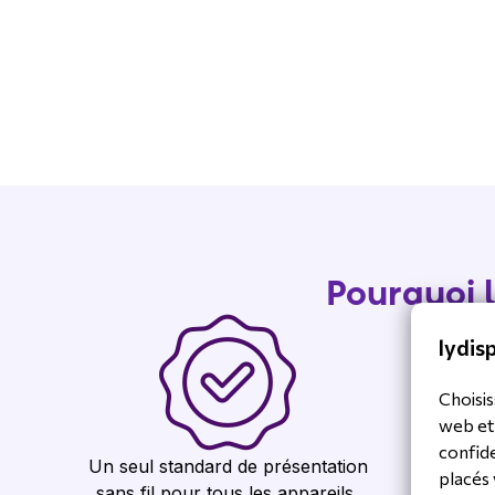
Pourquoi l
lydisp
Choisis
web et
confide
Un seul standard de présentation
Une liv
placés 
sans fil pour tous les appareils,
grâce à