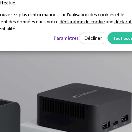
ffectué.
ns aucun logiciel client à
très faible latence, idéales
installer.
salles de réunion et les s
ouverez plus d'informations sur l'utilisation des cookies et le
classe.
ment des données dans notre
déclaration de cookie
and
déclarat
ntialité
.
Paramètres
Décliner
Tout acc