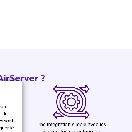
AirServer ?
site
n de
es sont
Une intégration simple avec les
quer le
vec une
écrans, les projecteurs et