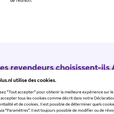
de réunion.
es revendeurs choisissent-ils 
lus.nl utilise des cookies.
sez "Tout accepter" pour obtenir la meilleure expérience sur le 
 accepter tous les cookies comme décrit dans notre Déclaratio
ntialité et de cookies. Il est possible de déterminer quels cooki
raison de projet accélérée
Des présentations
via "Paramètres". Il est toujours possible de modifier ou de révo
 une installation plug-and-
professionnelles en 4K a