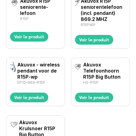
Akuvox R15P
Akuvox R15P
senioren­te­
senioren­te­lefoon
lefoon
(incl. pendant)
869.2 MHZ
R15P
R15PWP
Voir le produit
Voir le produit
Akuvox - wireless
Akuvox
pendant voor de
Telefoonhoorn
R15P-wp
R15P Big Button
EP10-869-R15P
HS-R15P
Voir le produit
Voir le produit
Akuvox
Krulsnoer R15P
Big Button