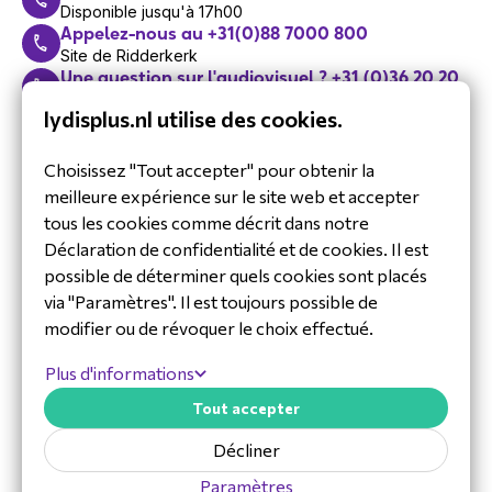
Disponible jusqu'à 17h00
Appelez-nous au +31(0)88 7000 800
Site de Ridderkerk
Une question sur l'audiovisuel ? +31 (0)36 20 20
124
lydisplus.nl utilise des cookies.
Appelez l'un de nos experts en audiovisuel
Assistance : +31 (0)36 20 20 125
Appelez notre équipe d'assistance technique
Choisissez "Tout accepter" pour obtenir la
Prendre rendez-vous
meilleure expérience sur le site web et accepter
Avec un de nos experts
tous les cookies comme décrit dans notre
Abonnez-vous à la
Déclaration de confidentialité et de cookies. Il est
newsletter
possible de déterminer quels cookies sont placés
Restez informé de nos dernières
via "Paramètres". Il est toujours possible de
actualités.
modifier ou de révoquer le choix effectué.
Plus d'informations
Tout accepter
Décliner
Paramètres