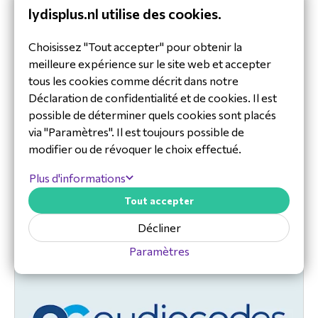
lydisplus.nl utilise des cookies.
Découvrez ici tous les produits End
Choisissez "Tout accepter" pour obtenir la
of Sale (EOS) et End of Life (EOL) de
meilleure expérience sur le site web et accepter
Spectralink.
tous les cookies comme décrit dans notre
Voici un aperçu de tous les produits
Déclaration de confidentialité et de cookies. Il est
Spectralink qui sont en End of Sale (EOS) et
possible de déterminer quels cookies sont placés
End of Life (EOL).
via "Paramètres". Il est toujours possible de
Ces produits restent disponibles jusqu'à
modifier ou de révoquer le choix effectué.
épuisement des stocks. Ne tardez pas à
commander vos produits Spectralink !
Plus d'informations
En savoir plus
Tout accepter
Décliner
Paramètres