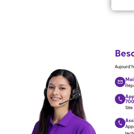
Beso
Aujourd'
Mai
Rép
App
700
Site
Ass
Appe
tec