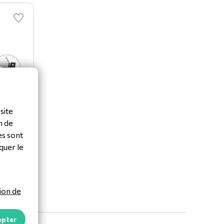
site
n de
es sont
quer le
produit
ion de
epter