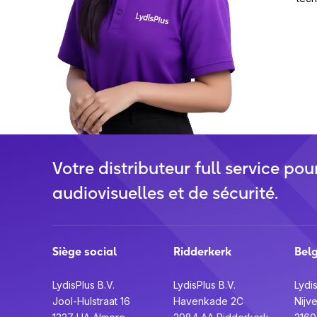
Votre distributeur full service pou
audiovisuelles et de sécurité.
Siège social
Ridderkerk
Bel
LydisPlus B.V.
LydisPlus B.V.
Lydis
Jool-Hulstraat 16
Havenkade 2C
Nijv