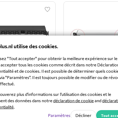
lus.nl utilise des cookies.
sez "Tout accepter" pour obtenir la meilleure expérience sur le 
 accepter tous les cookies comme décrit dans notre Déclaratio
ntialité et de cookies. Il est possible de déterminer quels cooki
T1 Sensor
Netio Wallmount kit for
via "Paramètres". Il est toujours possible de modifier ou de révo
PowerBox 3Px & 4Kx
1 SENSOR
ffectué.
MK1 POWERBOX
ouverez plus d'informations sur l'utilisation des cookies et le
Voir le produit
Voir le 
ment des données dans notre
déclaration de cookie
and
déclarat
ntialité
.
Paramètres
Décliner
Tout acc