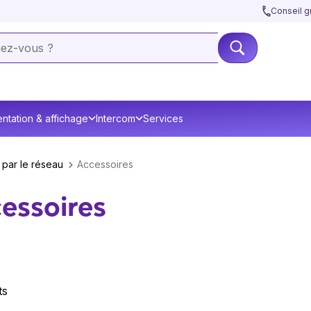
Conseil gr
ntation & affichage
Intercom
Services
 par le réseau
Accessoires
essoires
ts