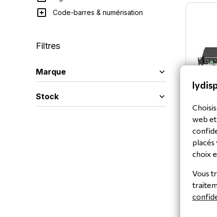
Code-barres & numérisation
Filtres
Marque
lydisp
Stock
Choisis
web et
confide
Netio 
placés 
NETIO T
choix e
Vous tr
traite
confide