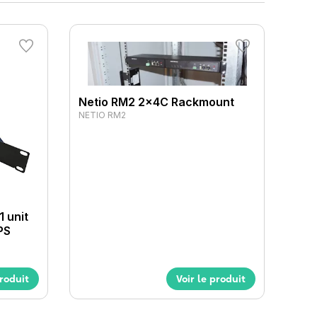
Netio RM2 2x4C Rackmount
NETIO RM2
1 unit
PS
produit
Voir le produit