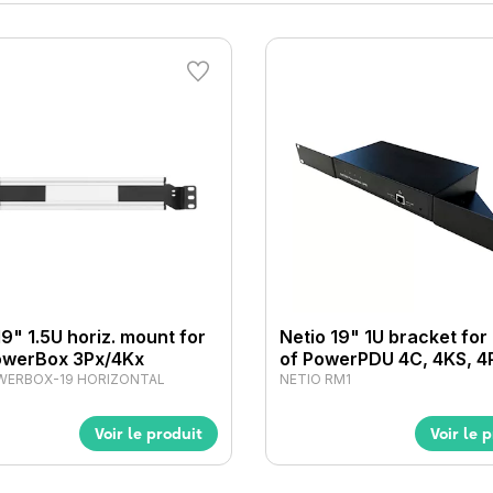
19" 1.5U horiz. mount for
Netio 19" 1U bracket for 
owerBox 3Px/4Kx
of PowerPDU 4C, 4KS, 4
WERBOX-19 HORIZONTAL
NETIO RM1
Voir le produit
Voir le 