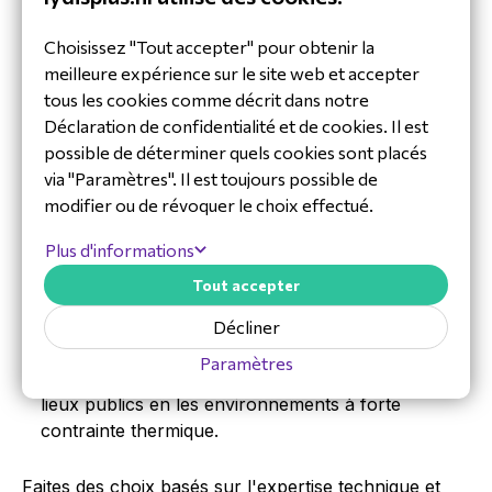
Vous souhaitez découvrir quelle solution DynaScan
Choisissez "Tout accepter" pour obtenir la
correspond le mieux aux contraintes techniques et
meilleure expérience sur le site web et accepter
d'exposition de votre projet d'affichage ? Planifiez
tous les cookies comme décrit dans notre
une démonstration gratuite ou un entretien conseil
Déclaration de confidentialité et de cookies. Il est
avec l'un de nos spécialistes produits.
possible de déterminer quels cookies sont placés
via "Paramètres". Il est toujours possible de
Au cours de cet échange, vous découvrirez :
modifier ou de révoquer le choix effectué.
Quel niveau de luminosité (nits) et quelle solution
d'affichage sont précisément adaptés à votre
Plus d'informations
emplacement.
Tout accepter
Les différences fondamentales tussen moniteurs
standards, écrans haute luminosité en murs
Décliner
d'images (
videowalls
).
Paramètres
Les cas d'application concrets pour les vitrines, les
lieux publics en les environnements à forte
contrainte thermique.
Faites des choix basés sur l'expertise technique et