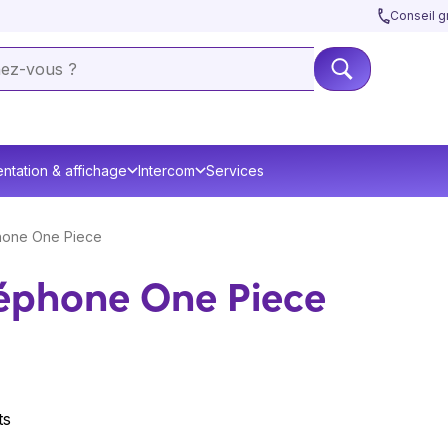
Conseil gr
ntation & affichage
Intercom
Services
hone One Piece
éphone One Piece
ts