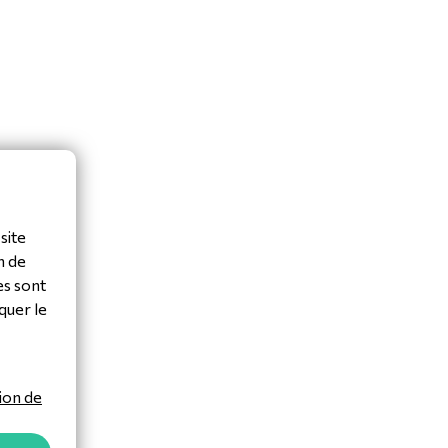
site
n de
es sont
quer le
ion de