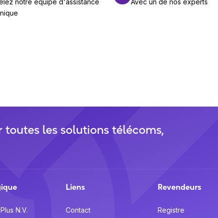
lez notre équipe d'assistance
Avec un de nos experts
hnique
r toutes les solutions télécoms,
gique
Liens
Revendeurs
Plus N.V.
Contact
Registre