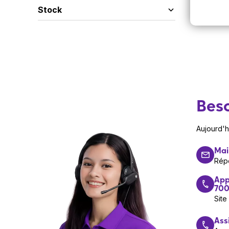
Stock
Beso
Aujourd'
Mai
Rép
App
700
Site
Ass