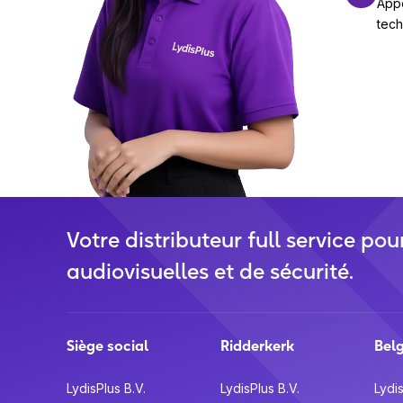
Appe
tec
Votre distributeur full service pou
audiovisuelles et de sécurité.
Siège social
Ridderkerk
Bel
LydisPlus B.V.
LydisPlus B.V.
Lydis