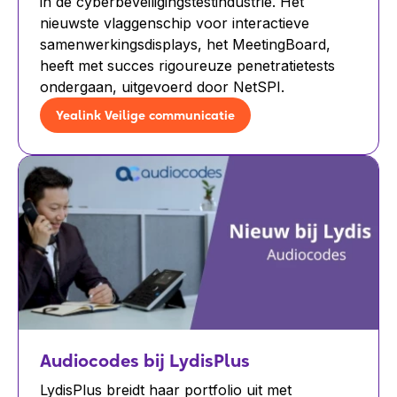
in de cyberbeveiligingstestindustrie. Het
nieuwste vlaggenschip voor interactieve
samenwerkingsdisplays, het MeetingBoard,
heeft met succes rigoureuze penetratietests
ondergaan, uitgevoerd door NetSPI.
Yealink Veilige communicatie
Audiocodes bij LydisPlus
LydisPlus breidt haar portfolio uit met