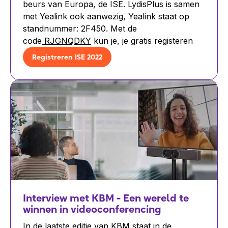
beurs van Europa, de ISE. LydisPlus is samen
met Yealink ook aanwezig, Yealink staat op
standnummer: 2F450. Met de
code
RJGNQDKY
kun je, je gratis registeren
Registreren ISE 2022
Interview met KBM - Een wereld te
winnen in videoconferencing
In de laatste editie van KBM staat in de