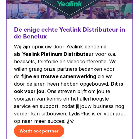
De enige echte Yealink Distributeur in
de Benelux
Wij zijn opnieuw door Yealink benoemd
als
Yealink Platinum Distributeur
voor o.a.
headsets, telefonie en videoconferentie. We
willen graag onze partners bedanken voor
de
fijne en trouwe samenwerking
die we
door de jaren heen hebben opgebouwd.
Dit is
ook voor jou.
Ons streven blijft om jou te
voorzien van kennis en het allerhoogste
service en support, zodat jij jouw business nog
verder kan uitbouwen. LydisPlus is er voor jou,
op naar meer succes! 🍾🥂
Wordt ook partner