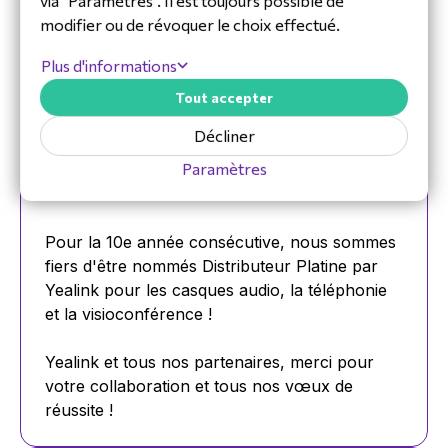
via "Paramètres". Il est toujours possible de
modifier ou de révoquer le choix effectué.
Plus d'informations
Tout accepter
Décliner
10 ans de partenariat Platine avec
Paramètres
Yealink
Pour la 10e année consécutive, nous sommes
fiers d'être nommés Distributeur Platine par
Yealink pour les casques audio, la téléphonie
et la visioconférence !
Yealink et tous nos partenaires, merci pour
votre collaboration et tous nos vœux de
réussite !