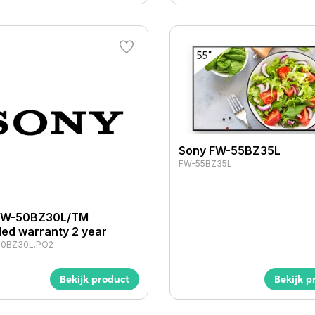
Sony FW-55BZ35L
FW-55BZ35L
FW-50BZ30L/TM
ed warranty 2 year
50BZ30L.PO2
Bekijk product
Bekijk p