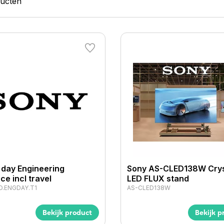
ducten
 day Engineering
Sony AS-CLED138W Crys
ce incl travel
LED FLUX stand
D.ENGDAY.T1
AS-CLED138W
Bekijk product
Bekijk p