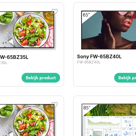
Sony FW-65BZ40L
FW-65BZ35L
FW-65BZ40L
Z35L
Bekijk product
Bekijk p