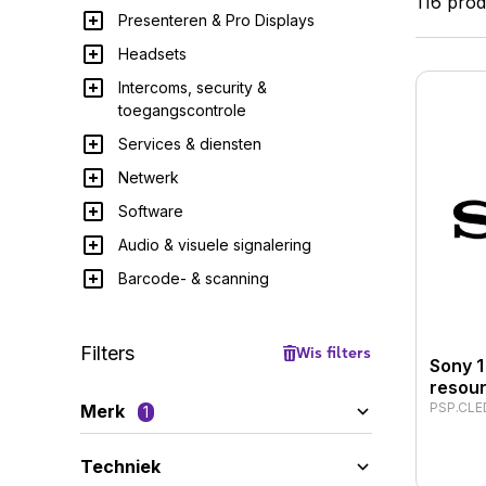
116 pro
Presenteren & Pro Displays
Headsets
Intercoms, security &
toegangscontrole
Services & diensten
Netwerk
Software
Audio & visuele signalering
Barcode- & scanning
Filters
Wis filters
Sony 1
resour
PSP.CLE
Merk
1
Techniek