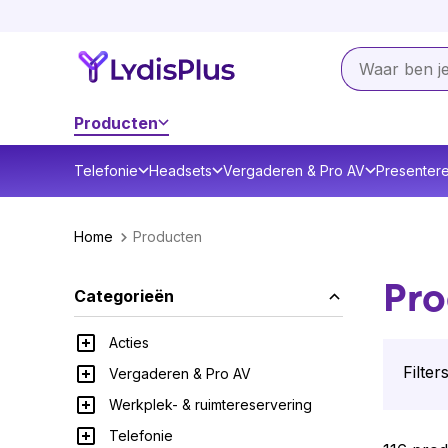
Producten
Telefonie
Headsets
Vergaderen & Pro AV
Presenter
Home
Producten
Pro
Categorieën
Acties
Filters
Vergaderen & Pro AV
Werkplek- & ruimtereservering
Telefonie