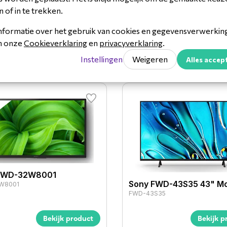
Sony FWA-ST2L stand fo
n of in te trekken.
Bravia 50"
FWA-ST2L
nformatie over het gebruik van cookies en gegevensverwerking 
in onze
Cookieverklaring
en
privacyverklaring
.
Bekijk product
Bekijk p
Instellingen
Weigeren
Alles accep
FWD-32W8001
Sony FWD-43S35 43" Mo
W8001
FWD-43S35
Bekijk product
Bekijk p