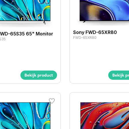
Sony FWD-65XR80
FWD-65S35 65" Monitor
FWD-65XR80
S35
Bekijk product
Bekijk p