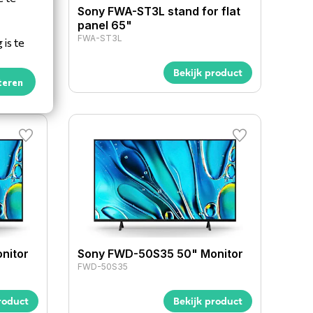
r B2B
Sony FWA-ST3L stand for flat
panel 65"
FWA-ST3L
is te
roduct
Bekijk product
teren
nitor
Sony FWD-50S35 50" Monitor
FWD-50S35
roduct
Bekijk product