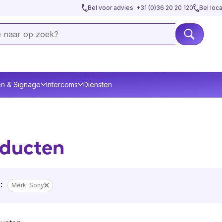
Bel voor advies: +31 (0)36 20 20 120
Bel loc
en & Signage
Intercoms
Diensten
ducten
:
Merk: Sony