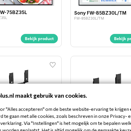
FW-75BZ35L
Sony FW-85BZ30L/TM
Z35L
FW-85BZ30L/TM
Bekijk product
Bekijk p
plus.nl maakt gebruik van cookies.
or "Alles accepteren" om de beste website-ervaring te krijgen 
WA-ST1L Table top stand
 te gaan met alle cookies, zoals beschreven in onze Privacy- 
" Pro BRAVIA
erklaring. Via "Instellingen" is het mogelijk om te bepalen wel
1L
 worden geplaatst. Het is altijd mogelijk om de gemaakte keuz