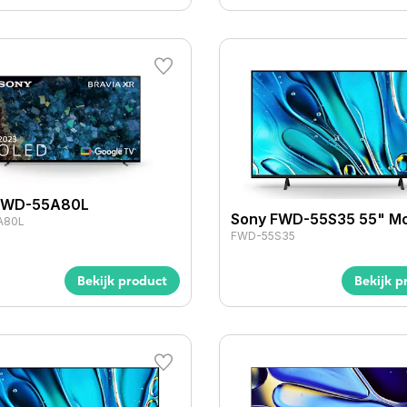
FWD-55A80L
Sony FWD-55S35 55" Mo
A80L
FWD-55S35
Bekijk product
Bekijk p