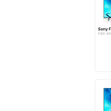
Sony 
FWD-65