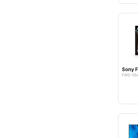
Sony 
FWD-55