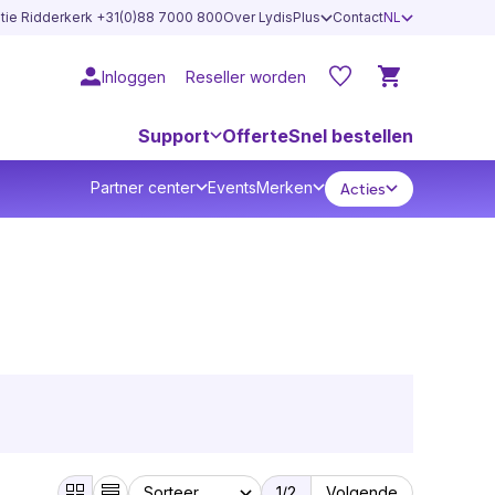
atie Ridderkerk +31(0)88 7000 800
Over LydisPlus
Contact
NL
Inloggen
Reseller worden
Support
Offerte
Snel bestellen
Partner center
Events
Merken
Acties
1
/2
Volgende