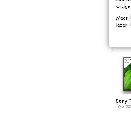
wijzige
Meer i
lezen 
Sony 
FWD-32