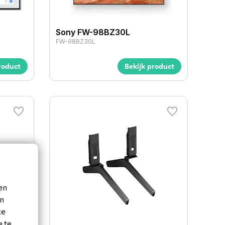
Sony FW-98BZ30L
FW-98BZ30L
roduct
Bekijk product
en
en
ke
e te