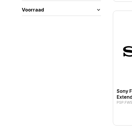
Voorraad
Sony 
Extend
PSP.FW