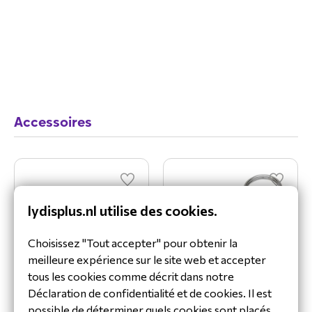
Accessoires
lydisplus.nl utilise des cookies.
Choisissez "Tout accepter" pour obtenir la
meilleure expérience sur le site web et accepter
2N IP Security Relay
2N Mifare RFID
tous les cookies comme décrit dans notre
9159010
Sleutelhanger
Déclaration de confidentialité et de cookies. Il est
13.56MHz
possible de déterminer quels cookies sont placés
9134174