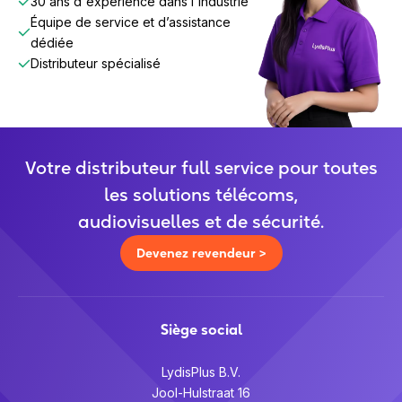
30 ans d'expérience dans l'industrie
Équipe de service et d’assistance
dédiée
Distributeur spécialisé
Votre distributeur full service pour toutes
les solutions télécoms,
audiovisuelles et de sécurité.
Devenez revendeur >
Siège social
LydisPlus B.V.
Jool-Hulstraat 16