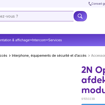
Conseil gr
ntation & affichage
Intercom
Services
accès
Interphone, équipements de sécurité et d’accès
Accessoi
2N Op
afde
modu
9155023B