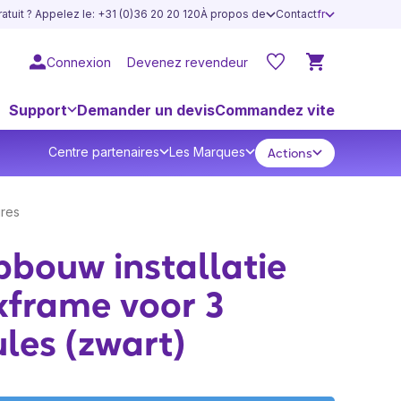
atuit ? Appelez le: +31 (0)36 20 20 120
À propos de
Contact
fr
Connexion
Devenez revendeur
Support
Demander un devis
Commandez vite
Centre partenaires
Les Marques
Actions
res
bouw installatie
kframe voor 3
les (zwart)