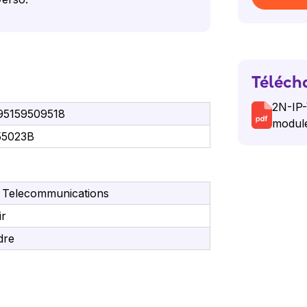
Téléch
2N-IP-
95159509518
modul
55023B
 Telecommunications
ir
dre