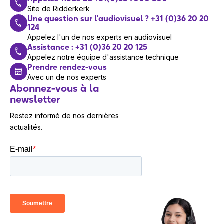
-20 - 70 °C
Sortie boucle inductive : 600mV RMS
fonctionnement
Site de Ridderkerk
Codecs : G.711a/u, G.722, G.729, L16/16 kHz
Une question sur l'audiovisuel ? +31 (0)36 20 20
124
Design
Vidéo
Appelez l'un de nos experts en audiovisuel
Assistance : +31 (0)36 20 20 125
Couleur du produit
Noir
Codecs : H.264
Appelez notre équipe d'assistance technique
Installation prise en
Prendre rendez-vous
Interface
horizontale
charge
Avec un de nos experts
Abonnez-vous à la
LAN : 10/100BaseT, RJ-45
Matériau du
newsletter
Verre trempé
Câblage recommandé : Cat5e ou mieux
boîtier/corps
Restez informé de nos dernières
Entrée de sonnette
Type de commande
Tactile
actualités.
Type d'entrée : contact de commutation
Usage adapté
Intérieure
(bouton/relais)
Voyants
Oui
Type de contact : normalement ouvert (NO)
Paramètres du contact : jusqu'à 50V/5mA, DC
Données logistiques
Spécifications mécaniques
Code du système
85176920
harmonisé
Dimensions (L x H x P) : 152 x 153 x 50 mm