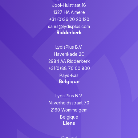
10,100 Mbit/s
transfert des données
Jool-Hulstraat 16
1327 HA Almere
Nombre de port
1
+31 (0)36 20 20 120
ethernet LAN (RJ-45)
sales@lydisplus.com
Ridderkerk
Technologie de cablâge
10/100Base-T(X)
LydisPlus B.V.
Havenkade 2C
2984 AA Ridderkerk
+31(0)88 70 00 800
Pays-Bas
Belgique
LydisPlus N.V.
Nijverheidsstraat 70
2160 Wommelgem
Belgique
Liens
Contact