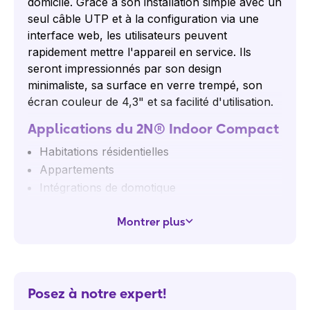
domicile. Grâce à son installation simple avec un
seul câble UTP et à la configuration via une
interface web, les utilisateurs peuvent
rapidement mettre l'appareil en service. Ils
seront impressionnés par son design
minimaliste, sa surface en verre trempé, son
écran couleur de 4,3" et sa facilité d'utilisation.
Applications du 2N® Indoor Compact
Habitations résidentielles
Appartements
Intégrations de domotique
Caractéristiques et avantages
Montrer plus
Contrôle intuitif, même pour les utilisateurs
inexpérimentés : De grands boutons colorés
rétroéclairés facilitent la prise des appels,
l'ouverture des portes, l'affichage des appels
Posez à notre expert!
manqués et le passage au mode silencieux.