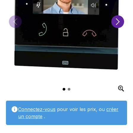
Connectez-vous
pour voir les prix, ou
créer
un compte
.